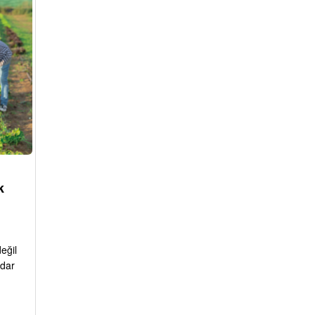
k
eğil
adar