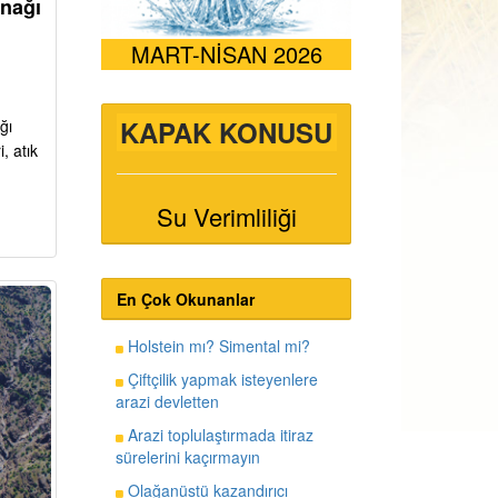
ynağı
MART-NİSAN 2026
KAPAK KONUSU
ğı
, atık
Su Verimliliği
En Çok Okunanlar
Holstein mı? Simental mi?
Çiftçilik yapmak isteyenlere
arazi devletten
Arazi toplulaştırmada itiraz
sürelerini kaçırmayın
Olağanüstü kazandırıcı