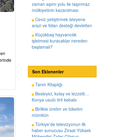
zaman aşımı yolu ile taşınmaz
mülkiyetinin kazanılması
Ceviz yetiştirmek isteyene
arazi ve fidan desteği devletten
Küçükbaş hayvancılık
işletmesi kuracaklar nereden
başlamalı?
nen
berinde
Son Eklenenler
Tarım Kitaplığı
Besleyici, kolay ve lezzetli…
Konya usulü tirit kebabı
Birlikte üretim ve tüketim
mümkün
Türkiye’de televizyonun ilk
haber sunucusu Ziraat Yüksek
Mühendisi Zafer Cilasun