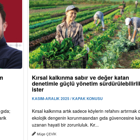
ım
Kırsal kalkınma sabır ve değer katan
denetimle güçlü yönetim sürdürülebilirli
ister
KASIM-ARALIK 2025 / KAPAK KONUSU
 gıda;
Kırsal kalkınma artık sadece köylerin refahını artırmak d
arik
ekolojik dengenin korunmasından gıda güvencesine k
uzanan hayati bir zorunluluk. Kır...
Müge ÇEVİK