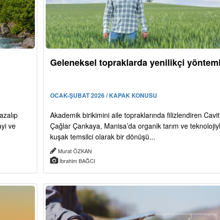
Geleneksel topraklarda yenilikçi yöntem
OCAK-ŞUBAT 2026 / KAPAK KONUSU
 azalıp
Akademik birikimini aile topraklarında filizlendiren Cavit
ayi ve
Çağlar Çankaya, Manisa’da organik tarım ve teknolojiyl
kuşak temsilci olarak bir dönüşü...
Murat ÖZKAN
İbrahim BAĞCI