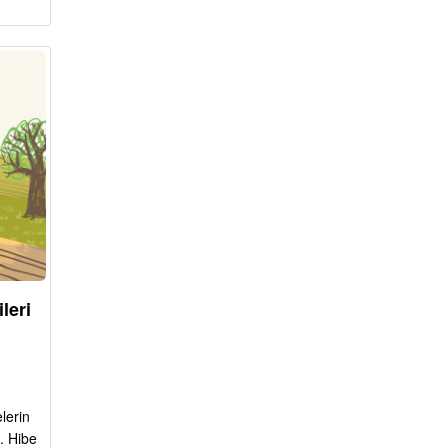
leri
lerin
. Hibe