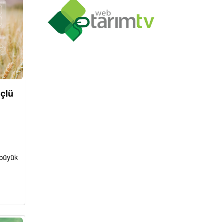
üçlü
 büyük