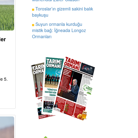
Toroslar’ın gizemli sakini balık
baykuşu
Suyun ormanla kurduğu
mistik bağ: İğneada Longoz
Ormanları
ler
e 5.