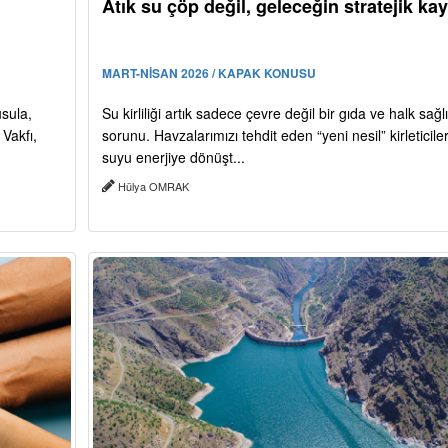
Atık su çöp değil, geleceğin stratejik ka
MART-NİSAN 2026 / KAPAK KONUSU
usula,
Su kirliliği artık sadece çevre değil bir gıda ve halk sağlı
Vakfı,
sorunu. Havzalarımızı tehdit eden “yeni nesil” kirleticileri
suyu enerjiye dönüşt...
Hülya OMRAK