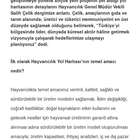
geliştirmeye yönelik birçok yeni projenin yer aldığı yol
haritasının detaylarını Hayvancılık Genel Müdür Vekili
Salih Çelik dergimize anlattı. Çelik, amaçlarının gıda ve
tarım alanında; üretici ve tüketici memnuniyetini en üst
düzeyde sağlamak olduğunu belirterek, “Türkiye’yi
bölgesinde lider, dünyada küresel aktör hâline getirmek
vizyonuyla çalışarak hedeflerimize ulaşmayı
planlıyoruz” dedi.
İlk olarak Hayvancılık Yol Haritası’nın temel amacı
nedir?
Hayvancılıkta temel amacımız verimli, kaliteli, sağlıklı ve
sürdürülebilir bir üretim modelini sağlamak. İklim değişikliği,
coğrafi kısıtlılıklar, doğal kaynakların etkin kullanımı ve
gelecek nesiller için hayvansal üretiminin garanti altına
alınması adına sürdürülebilir bir üretim modeli oluşturulması
amacıyla; üretim kapasitesi, ihtiyaç analizleri, iç ve dış pazar