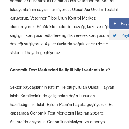
hareketlerini kontrol altına almak için Veteriner Yol Kontrol
İstasyonlarının sayısını artırıyoruz. Ulusal Aşı Üretim Tesisini
kuruyoruz. Veteriner Tıbbi Ürün Kontrol Merkezi
Payl
oluşturuyoruz. Küçük işletmelerde buzağı, kuzu ve oğlak
Payl
sağlığını koruyucu tedbirlere ağırlık vererek koruyucu aşı
desteği sağlıyoruz. Aşı ve ilaçlarda soğuk zincir izleme
sistemini hayata geçiriyoruz.
Genomik Test Merkezleri ile ilgili bilgi verir misiniz?
Sektör paydaşlarının katılımı ile oluşturulan Ulusal Hayvan
Islahı Komitesinin de çalışmaları doğrultusunda
hazırladığımız, Islah Eylem Planı’nı hayata geçiriyoruz. Bu
kapsamda Genomik Test Merkezini Haziran 2024’te
Ankara’da açıyoruz. Genomik seleksiyon ve embriyo