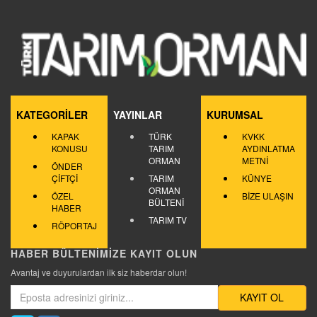
KATEGORİLER
YAYINLAR
KURUMSAL
KAPAK
TÜRK
KVKK
KONUSU
TARIM
AYDINLATMA
ORMAN
METNİ
ÖNDER
ÇİFTÇİ
TARIM
KÜNYE
ORMAN
ÖZEL
BİZE ULAŞIN
BÜLTENİ
HABER
TARIM TV
RÖPORTAJ
HABER BÜLTENİMİZE KAYIT OLUN
Avantaj ve duyurulardan ilk siz haberdar olun!
KAYIT OL