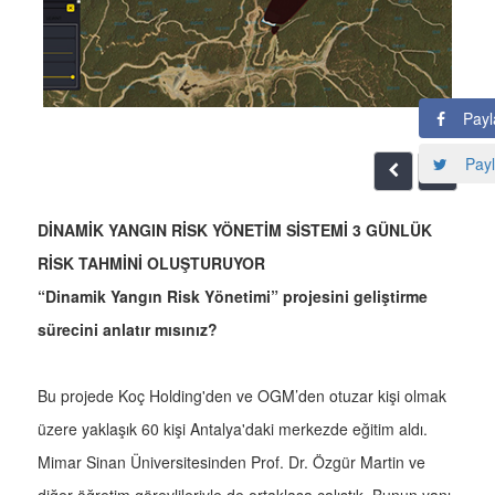
Payl
Payl
DİNAMİK YANGIN RİSK YÖNETİM SİSTEMİ 3 GÜNLÜK
RİSK TAHMİNİ OLUŞTURUYOR
“Dinamik Yangın Risk Yönetimi” projesini geliştirme
sürecini anlatır mısınız?
Bu projede Koç Holding'den ve OGM’den otuzar kişi olmak
üzere yaklaşık 60 kişi Antalya'daki merkezde eğitim aldı.
Mimar Sinan Üniversitesinden Prof. Dr. Özgür Martin ve
diğer öğretim görevlileriyle de ortaklaşa çalıştık. Bunun yanı