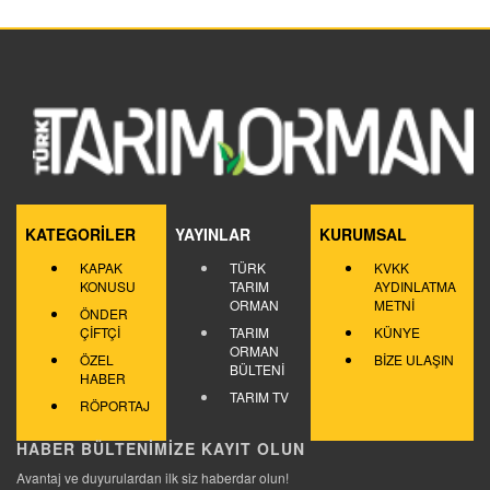
KATEGORİLER
YAYINLAR
KURUMSAL
KAPAK
TÜRK
KVKK
KONUSU
TARIM
AYDINLATMA
ORMAN
METNİ
ÖNDER
ÇİFTÇİ
TARIM
KÜNYE
ORMAN
ÖZEL
BİZE ULAŞIN
BÜLTENİ
HABER
TARIM TV
RÖPORTAJ
HABER BÜLTENİMİZE KAYIT OLUN
Avantaj ve duyurulardan ilk siz haberdar olun!