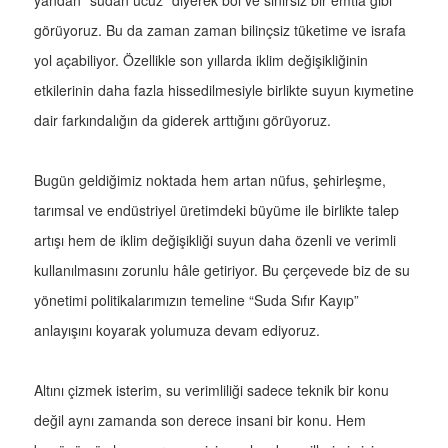
yandan “sudan ucuz” diyerek bol ve sınırsız bir emtia gibi
görüyoruz. Bu da zaman zaman bilinçsiz tüketime ve israfa
yol açabiliyor. Özellikle son yıllarda iklim değişikliğinin
etkilerinin daha fazla hissedilmesiyle birlikte suyun kıymetine
dair farkındalığın da giderek arttığını görüyoruz.
Bugün geldiğimiz noktada hem artan nüfus, şehirleşme,
tarımsal ve endüstriyel üretimdeki büyüme ile birlikte talep
artışı hem de iklim değişikliği suyun daha özenli ve verimli
kullanılmasını zorunlu hâle getiriyor. Bu çerçevede biz de su
yönetimi politikalarımızın temeline “Suda Sıfır Kayıp”
anlayışını koyarak yolumuza devam ediyoruz.
Altını çizmek isterim, su verimliliği sadece teknik bir konu
değil aynı zamanda son derece insani bir konu. Hem