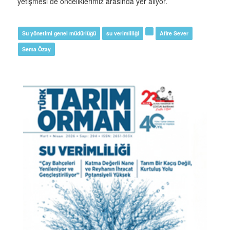
yetişmesi de önceliklerimiz arasında yer alıyor.
Su yönetimi genel müdürlüğü
su verimliliği
Afire Sever
Sema Özay