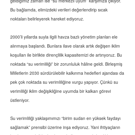
geldiğimiz zaman ise “su merkezli uyum” karşımıza çıkıyor.
Bu bağlamda, elimizdeki verileri değerlendirip sıcak
noktaları belirleyerek hareket ediyoruz.
2000’li yıllarda suyla ilgili havza bazlı yönetim planları ele
alınmaya başlandı. Bunlara ilave olarak artık değişen iklim
koşulları ile birlikte dirençlilik kapasitemizi de artırıyoruz. Bu
noktada “su verimliliği” bir zorunluluk hâline geldi. Birleşmiş
Milletlerin 2030 sürdürülebilir kalkınma hedefleri ajandası da
pek çok noktada su verimliliğine vurgu yapıyor. Çünkü su
verimliliği iklim değişikliğine uyumda bir kalkan görevi
üstleniyor.
Su verimliliği yaklaşımımızı “birim sudan en yüksek faydayı
sağlamak” prensibi üzerine inşa ediyoruz. Yani ihtiyaçların