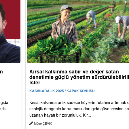
ım
Kırsal kalkınma sabır ve değer katan
denetimle güçlü yönetim sürdürülebilirli
ister
KASIM-ARALIK 2025 / KAPAK KONUSU
 gıda;
Kırsal kalkınma artık sadece köylerin refahını artırmak d
arik
ekolojik dengenin korunmasından gıda güvencesine k
uzanan hayati bir zorunluluk. Kır...
Müge ÇEVİK