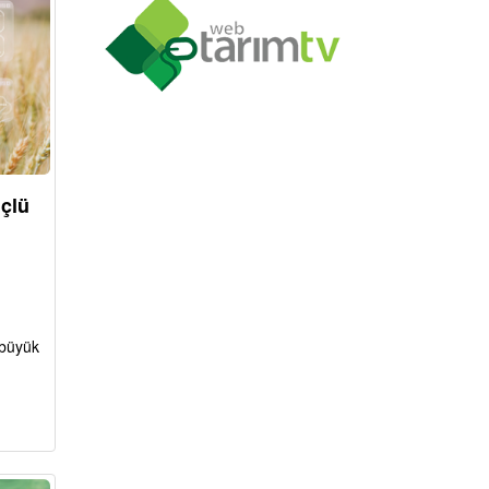
üçlü
 büyük