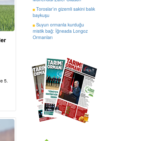
Toroslar’ın gizemli sakini balık
baykuşu
Suyun ormanla kurduğu
mistik bağ: İğneada Longoz
Ormanları
ler
e 5.