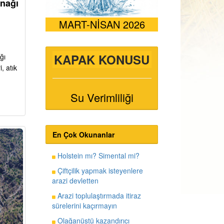
ynağı
MART-NİSAN 2026
KAPAK KONUSU
ğı
, atık
Su Verimliliği
En Çok Okunanlar
Holstein mı? Simental mi?
Çiftçilik yapmak isteyenlere
arazi devletten
Arazi toplulaştırmada itiraz
sürelerini kaçırmayın
Olağanüstü kazandırıcı