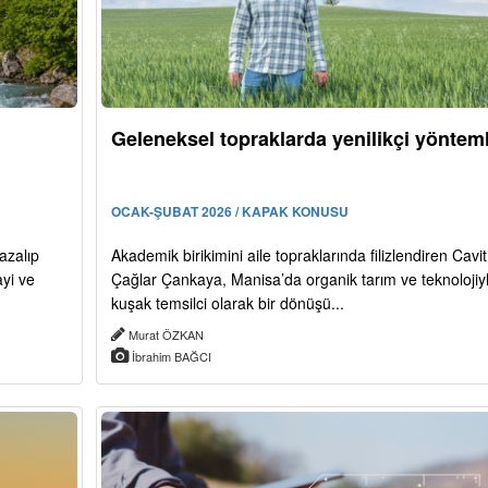
Geleneksel topraklarda yenilikçi yöntem
OCAK-ŞUBAT 2026 / KAPAK KONUSU
 azalıp
Akademik birikimini aile topraklarında filizlendiren Cavit
ayi ve
Çağlar Çankaya, Manisa’da organik tarım ve teknolojiyl
kuşak temsilci olarak bir dönüşü...
Murat ÖZKAN
İbrahim BAĞCI