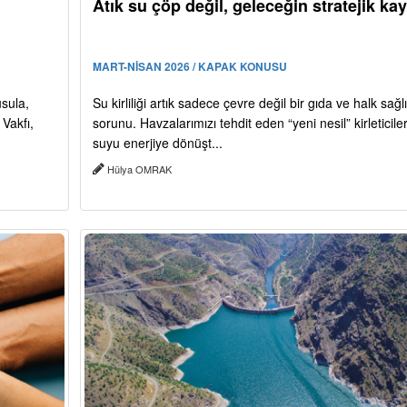
Atık su çöp değil, geleceğin stratejik ka
MART-NİSAN 2026 / KAPAK KONUSU
usula,
Su kirliliği artık sadece çevre değil bir gıda ve halk sağlı
Vakfı,
sorunu. Havzalarımızı tehdit eden “yeni nesil” kirleticileri
suyu enerjiye dönüşt...
Hülya OMRAK