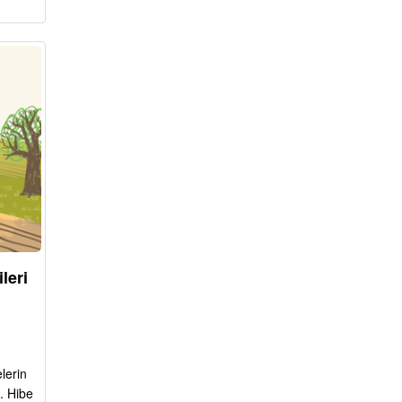
leri
lerin
. Hibe