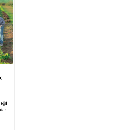
k
eğil
adar