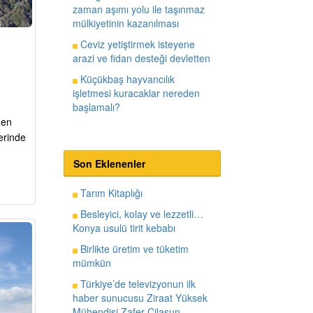
zaman aşımı yolu ile taşınmaz
mülkiyetinin kazanılması
Ceviz yetiştirmek isteyene
arazi ve fidan desteği devletten
Küçükbaş hayvancılık
işletmesi kuracaklar nereden
başlamalı?
nen
berinde
Son Eklenenler
Tarım Kitaplığı
Besleyici, kolay ve lezzetli…
Konya usulü tirit kebabı
Birlikte üretim ve tüketim
mümkün
Türkiye’de televizyonun ilk
haber sunucusu Ziraat Yüksek
Mühendisi Zafer Cilasun