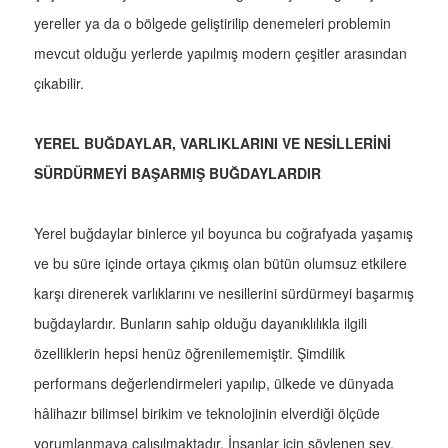
yereller ya da o bölgede geliştirilip denemeleri problemin
mevcut olduğu yerlerde yapılmış modern çeşitler arasından
çıkabilir.
YEREL BUĞDAYLAR, VARLIKLARINI VE NESİLLERİNİ
SÜRDÜRMEYİ BAŞARMIŞ BUĞDAYLARDIR
Yerel buğdaylar binlerce yıl boyunca bu coğrafyada yaşamış
ve bu süre içinde ortaya çıkmış olan bütün olumsuz etkilere
karşı direnerek varlıklarını ve nesillerini sürdürmeyi başarmış
buğdaylardır. Bunların sahip olduğu dayanıklılıkla ilgili
özelliklerin hepsi henüz öğrenilememiştir. Şimdilik
performans değerlendirmeleri yapılıp, ülkede ve dünyada
hâlihazır bilimsel birikim ve teknolojinin elverdiği ölçüde
yorumlanmaya çalışılmaktadır. İnsanlar için söylenen şey,