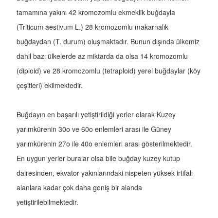
tamamına yakını 42 kromozomlu ekmeklik buğdayla
(Triticum aestivum L.) 28 kromozomlu makarnalık
buğdaydan (T. durum) oluşmaktadır. Bunun dışında ülkemiz
dahil bazı ülkelerde az miktarda da olsa 14 kromozomlu
(diploid) ve 28 kromozomlu (tetraploid) yerel buğdaylar (köy
çeşitleri) ekilmektedir.
Buğdayın en başarılı yetiştirildiği yerler olarak Kuzey
yarımkürenin 30o ve 60o enlemleri arası ile Güney
yarımkürenin 27o ile 40o enlemleri arası gösterilmektedir.
En uygun yerler buralar olsa bile buğday kuzey kutup
dairesinden, ekvator yakınlarındaki nispeten yüksek irtifalı
alanlara kadar çok daha geniş bir alanda
yetiştirilebilmektedir.