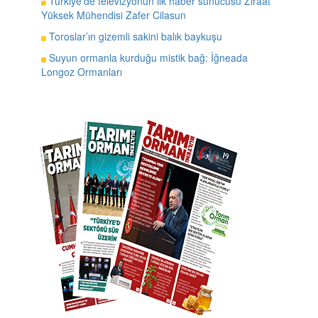
Türkiye’de televizyonun ilk haber sunucusu Ziraat
Yüksek Mühendisi Zafer Cilasun
Toroslar’ın gizemli sakini balık baykuşu
Suyun ormanla kurduğu mistik bağ: İğneada
Longoz Ormanları