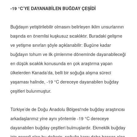
-19 °C’YE DAYANABİLEN BUĞDAY ÇEŞİDİ
Buğdayın yetiştirilebilir olmasını belirleyen iklim unsurlarının
başında en önemlisi kuşkusuz sıcaklıktır. Buradaki gelişme
ve yetişme sınırları şöyle açıklanabilir: Bugüne kadar
buğdayın tohum ve ilk çimlenme döneminde dayanabileceği
en düşük sıcaklık konusunda en çok araştırma yapan
ülkelerden Kanada’da, belli bir soğuğa alışma süreci
yaşaması halinde, -19 °C dereceye dayanabilen buğday
çeşitleri bulunmuştur.
Türkiye’de de Doğu Anadolu Bölgesi'nde buğday araştırıcısı
arkadaşlarımız yine aynı yöntemle -19 °C dereceye
dayanabilen buğday çeşitleri bulmuşlardır. Ekmeklik buğday
için geçerli olan bu değerin, soğuğa karşı daha hassas olan