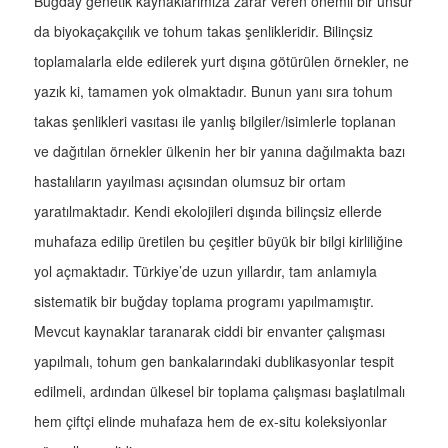
Buğday genetik kaynaklarımıza zarar veren önemli bir unsur
da biyokaçakçılık ve tohum takas şenlikleridir. Bilinçsiz
toplamalarla elde edilerek yurt dışına götürülen örnekler, ne
yazık ki, tamamen yok olmaktadır. Bunun yanı sıra tohum
takas şenlikleri vasıtası ile yanlış bilgiler/isimlerle toplanan
ve dağıtılan örnekler ülkenin her bir yanına dağılmakta bazı
hastalıların yayılması açısından olumsuz bir ortam
yaratılmaktadır. Kendi ekolojileri dışında bilinçsiz ellerde
muhafaza edilip üretilen bu çeşitler büyük bir bilgi kirliliğine
yol açmaktadır. Türkiye’de uzun yıllardır, tam anlamıyla
sistematik bir buğday toplama programı yapılmamıştır.
Mevcut kaynaklar taranarak ciddi bir envanter çalışması
yapılmalı, tohum gen bankalarındaki dublikasyonlar tespit
edilmeli, ardından ülkesel bir toplama çalışması başlatılmalı
hem çiftçi elinde muhafaza hem de ex-situ koleksiyonlar