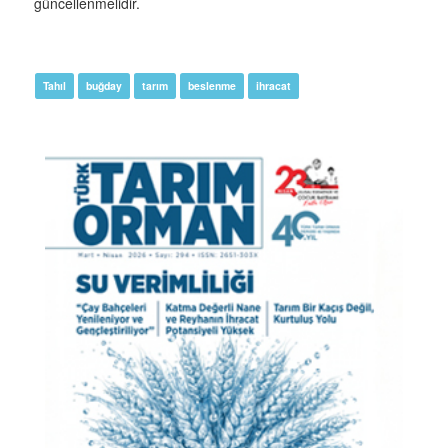
güncellenmelidir.
Tahıl
buğday
tarım
beslenme
ihracat