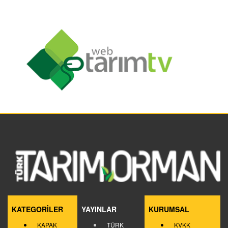
KATEGORİLER
YAYINLAR
KURUMSAL
KAPAK
TÜRK
KVKK