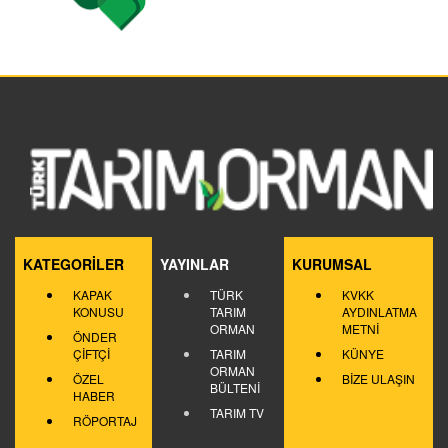
KATEGORİLER
YAYINLAR
KURUMSAL
KAPAK
TÜRK
KVKK
KONUSU
TARIM
AYDINLATMA
ORMAN
METNİ
ÖNDER
ÇİFTÇİ
TARIM
KÜNYE
ORMAN
ÖZEL
BİZE ULAŞIN
BÜLTENİ
HABER
TARIM TV
RÖPORTAJ