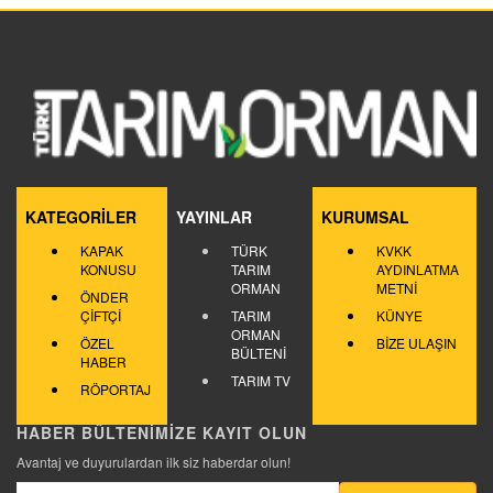
KATEGORİLER
YAYINLAR
KURUMSAL
KAPAK
TÜRK
KVKK
KONUSU
TARIM
AYDINLATMA
ORMAN
METNİ
ÖNDER
ÇİFTÇİ
TARIM
KÜNYE
ORMAN
ÖZEL
BİZE ULAŞIN
BÜLTENİ
HABER
TARIM TV
RÖPORTAJ
HABER BÜLTENİMİZE KAYIT OLUN
Avantaj ve duyurulardan ilk siz haberdar olun!