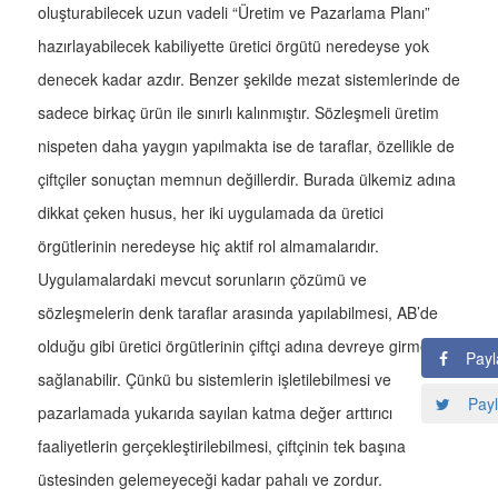
oluşturabilecek uzun vadeli “Üretim ve Pazarlama Planı”
hazırlayabilecek kabiliyette üretici örgütü neredeyse yok
denecek kadar azdır. Benzer şekilde mezat sistemlerinde de
sadece birkaç ürün ile sınırlı kalınmıştır. Sözleşmeli üretim
nispeten daha yaygın yapılmakta ise de taraflar, özellikle de
çiftçiler sonuçtan memnun değillerdir. Burada ülkemiz adına
dikkat çeken husus, her iki uygulamada da üretici
örgütlerinin neredeyse hiç aktif rol almamalarıdır.
Uygulamalardaki mevcut sorunların çözümü ve
sözleşmelerin denk taraflar arasında yapılabilmesi, AB’de
olduğu gibi üretici örgütlerinin çiftçi adına devreye girmesi ile
Payl
sağlanabilir. Çünkü bu sistemlerin işletilebilmesi ve
Payl
pazarlamada yukarıda sayılan katma değer arttırıcı
faaliyetlerin gerçekleştirilebilmesi, çiftçinin tek başına
üstesinden gelemeyeceği kadar pahalı ve zordur.