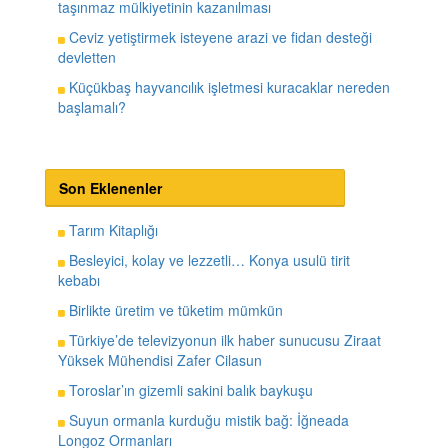
taşınmaz mülkiyetinin kazanılması
Ceviz yetiştirmek isteyene arazi ve fidan desteği
devletten
Küçükbaş hayvancılık işletmesi kuracaklar nereden
başlamalı?
Son Eklenenler
Tarım Kitaplığı
Besleyici, kolay ve lezzetli… Konya usulü tirit
kebabı
Birlikte üretim ve tüketim mümkün
Türkiye’de televizyonun ilk haber sunucusu Ziraat
Yüksek Mühendisi Zafer Cilasun
Toroslar’ın gizemli sakini balık baykuşu
Suyun ormanla kurduğu mistik bağ: İğneada
Longoz Ormanları