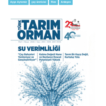
Ayşe Aytemiz
çay üreticisi
Rize
Ardeşen