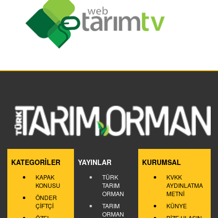
KATEGORİLER
YAYINLAR
KURUMSAL
KAPAK
TÜRK
KVKK
KONUSU
TARIM
AYDINLATMA
ORMAN
METNİ
ÖNDER
ÇİFTÇİ
TARIM
KÜNYE
ORMAN
ÖZEL
BİZE ULAŞIN