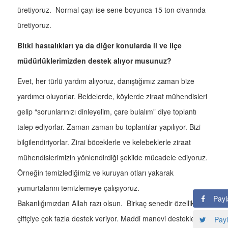
üretiyoruz. Normal çayı ise sene boyunca 15 ton civarında
üretiyoruz.
Bitki hastalıkları ya da diğer konularda il ve ilçe
müdürlüklerimizden destek alıyor musunuz?
Evet, her türlü yardım alıyoruz, danıştığımız zaman bize
yardımcı oluyorlar. Beldelerde, köylerde ziraat mühendisleri
gelip “sorunlarınızı dinleyelim, çare bulalım” diye toplantı
talep ediyorlar. Zaman zaman bu toplantılar yapılıyor. Bizi
bilgilendiriyorlar. Zirai böceklerle ve kelebeklerle ziraat
mühendislerimizin yönlendirdiği şekilde mücadele ediyoruz.
Örneğin temizlediğimiz ve kuruyan otları yakarak
yumurtalarını temizlemeye çalışıyoruz.
Payl
Bakanlığımızdan Allah razı olsun. Birkaç senedir özellikle
çiftçiye çok fazla destek veriyor. Maddi manevi destekleri
Payl