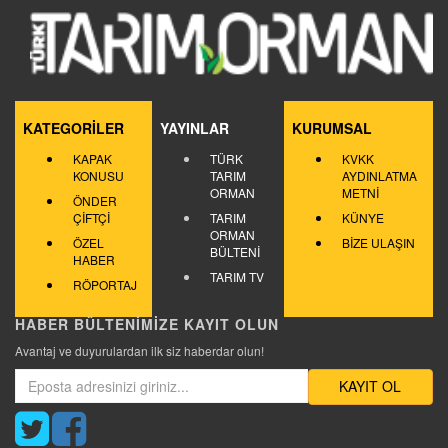
KATEGORİLER
YAYINLAR
KURUMSAL
KAPAK
TÜRK
KVKK
KONUSU
TARIM
AYDINLATMA
ORMAN
METNİ
ÖNDER
ÇİFTÇİ
TARIM
KÜNYE
ORMAN
ÖZEL
BİZE ULAŞIN
BÜLTENİ
HABER
TARIM TV
RÖPORTAJ
HABER BÜLTENİMİZE KAYIT OLUN
Avantaj ve duyurulardan ilk siz haberdar olun!
KAYIT OL