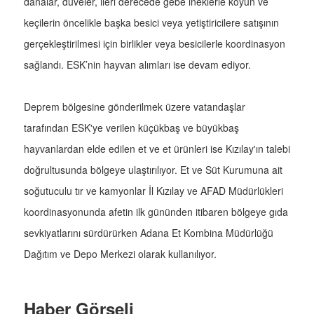
danalar, düveler, ileri derecede gebe ineklerle koyun ve
keçilerin öncelikle başka besici veya yetiştiricilere satışının
gerçekleştirilmesi için birlikler veya besicilerle koordinasyon
sağlandı. ESK’nin hayvan alımları ise devam ediyor.
Deprem bölgesine gönderilmek üzere vatandaşlar
tarafından ESK'ye verilen küçükbaş ve büyükbaş
hayvanlardan elde edilen et ve et ürünleri ise Kızılay'ın talebi
doğrultusunda bölgeye ulaştırılıyor. Et ve Süt Kurumuna ait
soğutuculu tır ve kamyonlar İl Kızılay ve AFAD Müdürlükleri
koordinasyonunda afetin ilk gününden itibaren bölgeye gıda
sevkiyatlarını sürdürürken Adana Et Kombina Müdürlüğü
Dağıtım ve Depo Merkezi olarak kullanılıyor.
Haber Görseli