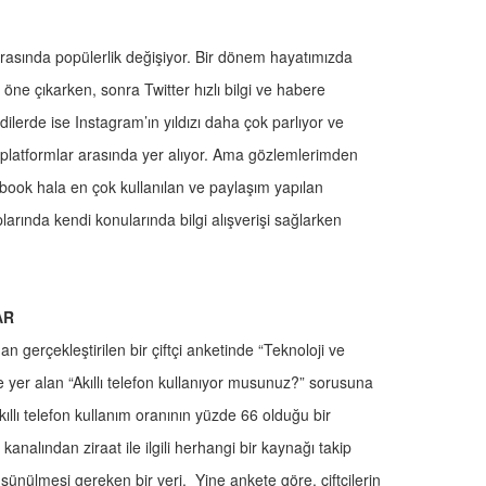
sında popülerlik değişiyor. Bir dönem hayatımızda
e çıkarken, sonra Twitter hızlı bilgi ve habere
ilerde ise Instagram’ın yıldızı daha çok parlıyor ve
i platformlar arasında yer alıyor. Ama gözlemlerimden
cebook hala en çok kullanılan ve paylaşım yapılan
larında kendi konularında bilgi alışverişi sağlarken
AR
an gerçekleştirilen bir çiftçi anketinde “Teknoloji ve
e yer alan “Akıllı telefon kullanıyor musunuz?” sorusuna
kıllı telefon kullanım oranının yüzde 66 olduğu bir
kanalından ziraat ile ilgili herhangi bir kaynağı takip
üşünülmesi gereken bir veri. Yine ankete göre, çiftçilerin