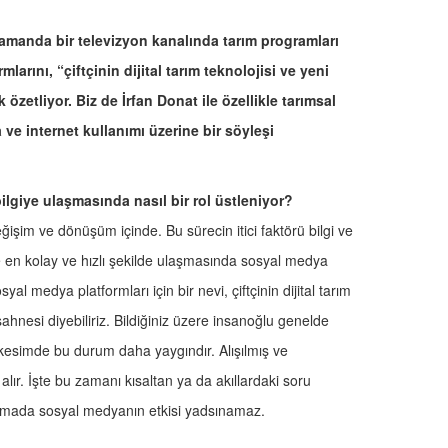
amanda bir televizyon kanalında tarım programları
arını, “çiftçinin dijital tarım teknolojisi ve yeni
özetliyor. Biz de İrfan Donat ile özellikle tarımsal
ve internet kullanımı üzerine bir söyleşi
ilgiye ulaşmasında nasıl bir rol üstleniyor?
işim ve dönüşüm içinde. Bu sürecin itici faktörü bilgi ve
iye en kolay ve hızlı şekilde ulaşmasında sosyal medya
syal medya platformları için bir nevi, çiftçinin dijital tarım
sahnesi diyebiliriz. Bildiğiniz üzere insanoğlu genelde
al kesimde bu durum daha yaygındır. Alışılmış ve
lır. İşte bu zamanı kısaltan ya da akıllardaki soru
uşturmada sosyal medyanın etkisi yadsınamaz.