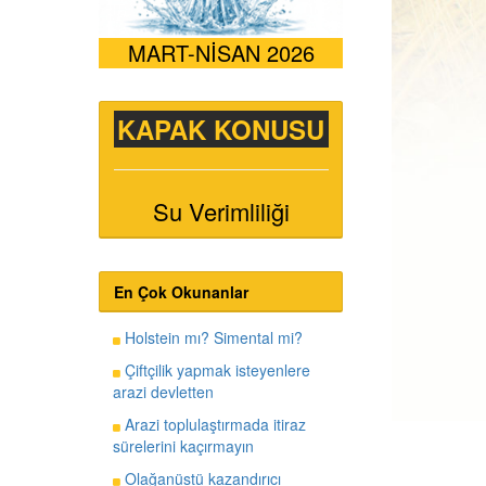
MART-NİSAN 2026
KAPAK KONUSU
Su Verimliliği
En Çok Okunanlar
Holstein mı? Simental mi?
Çiftçilik yapmak isteyenlere
arazi devletten
Arazi toplulaştırmada itiraz
sürelerini kaçırmayın
Olağanüstü kazandırıcı