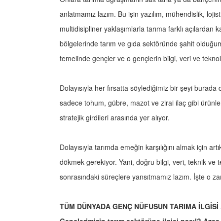
anlatmamız lazım. Bu işin yazılım, mühendislik, lojist
multidisipliner yaklaşımlarla tarıma farklı açılardan 
bölgelerinde tarım ve gıda sektöründe şahit olduğumu
temelinde gençler ve o gençlerin bilgi, veri ve teknolo
Dolayısıyla her fırsatta söylediğimiz bir şeyi burada 
sadece tohum, gübre, mazot ve zirai ilaç gibi ürünler d
stratejik girdileri arasında yer alıyor.
Dolayısıyla tarımda emeğin karşılığını almak için artı
dökmek gerekiyor. Yani, doğru bilgi, veri, teknik ve 
sonrasındaki süreçlere yansıtmamız lazım. İşte o z
TÜM DÜNYADA GENÇ NÜFUSUN TARIMA İLGİSİ