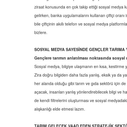
ziraat konusunda en çok takip ettiği sosyal medya k
gelirken, banka uygulamalarını kullanan çiftçi oranı
bile çiftçinin akıllı telefon ve sosyal medya platform
bizlere.
SOSYAL MEDYA SAYESİNDE GENÇLER TARIMA 
Gençlere tarımın anlatılması noktasında sosyal
Sosyal medya, bilgiye ulaşmanın en kısa, kestirme y
Zira doğru bilgiden daha fazla yanlış, eksik ya da y
her alanda olduğu gibi tarım ve gıda sektörü için de 
açacak, insanları yanlış yönlendirebilecek bilgi ve h
de kendi filtrelerini oluşturması ve sosyal medyadak
alışkanlığı elde etmesi lazım.
TARIM GELECEK VAAD EDEN STRATEJİK SEKT