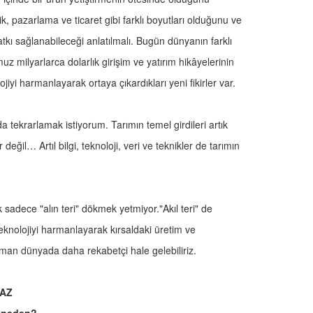
ik, pazarlama ve ticaret gibi farklı boyutları olduğunu ve
katkı sağlanabileceği anlatılmalı. Bugün dünyanın farklı
z milyarlarca dolarlık girişim ve yatırım hikâyelerinin
jiyi harmanlayarak ortaya çıkardıkları yeni fikirler var.
da tekrarlamak istiyorum. Tarımın temel girdileri artık
eğil… Artıl bilgi, teknoloji, veri ve teknikler de tarımın
k sadece "alın teri" dökmek yetmiyor."Akıl teri" de
teknolojiyi harmanlayarak kırsaldaki üretim ve
aman dünyada daha rekabetçi hale gelebiliriz.
 AZ