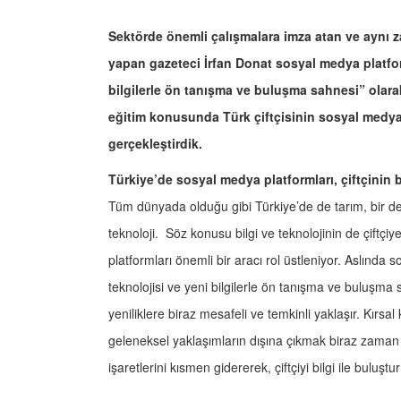
Sektörde önemli çalışmalara imza atan ve aynı z
yapan gazeteci İrfan Donat sosyal medya platforml
bilgilerle ön tanışma ve buluşma sahnesi” olarak 
eğitim konusunda Türk çiftçisinin sosyal medya 
gerçekleştirdik.
Türkiye’de sosyal medya platformları, çiftçinin b
Tüm dünyada olduğu gibi Türkiye’de de tarım, bir değ
teknoloji. Söz konusu bilgi ve teknolojinin de çiftç
platformları önemli bir aracı rol üstleniyor. Aslında so
teknolojisi ve yeni bilgilerle ön tanışma ve buluşma 
yeniliklere biraz mesafeli ve temkinli yaklaşır. Kırs
geleneksel yaklaşımların dışına çıkmak biraz zaman a
işaretlerini kısmen gidererek, çiftçiyi bilgi ile bul