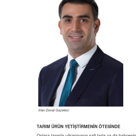
İrfan Donat Gazeteci
TARIM ÜRÜN YETİŞTİRMENİN ÖTESİNDE
Onlara tarımla uğraşmanın salt tarla ya da bahçenin