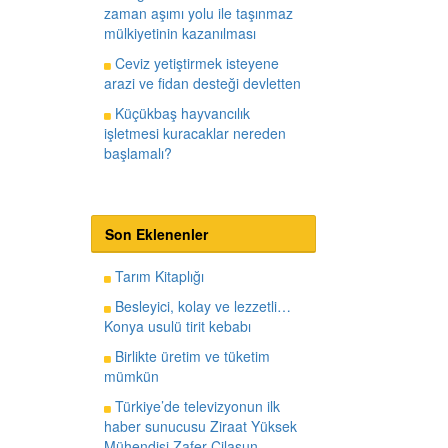
zaman aşımı yolu ile taşınmaz
mülkiyetinin kazanılması
Ceviz yetiştirmek isteyene
arazi ve fidan desteği devletten
Küçükbaş hayvancılık
işletmesi kuracaklar nereden
başlamalı?
Son Eklenenler
Tarım Kitaplığı
Besleyici, kolay ve lezzetli…
Konya usulü tirit kebabı
Birlikte üretim ve tüketim
mümkün
Türkiye’de televizyonun ilk
haber sunucusu Ziraat Yüksek
Mühendisi Zafer Cilasun