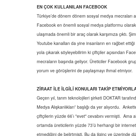
EN ÇOK KULLANILAN FACEBOOK
Türkiye’de dönem dönem sosyal medya mecraları ara
Facebook en önemli sosyal medya platformu olarak ön
ulaşmada önemli bir araç olarak karşımıza çıktı. Şimd
Youtube kanalları da yine insanların en rağbet ettiğ
yola çıkarak söyleyebilirim ki çiftçiler açısından Fa
mecraların başında geliyor. Üreticiler Facebook grup
yorum ve görüşlerini de paylaşmayı ihmal etmiyor.
ZİRAAT İLE İLGİLİ KONULARI TAKİP ETMİYORL
Geçen yıl, tarım teknolojileri şirketi DOKTAR tarafınd
Medya Alışkanlıkları” başlığı da yer alıyordu. Ankett
çiftçilerin yüzde 66’ı "evet" cevabını vermişti. Ama a
ortamda üreticilerin yüzde 73’ü herhangi bir internet 
etmediğini de belirtmişti. Bu da ilginç ve üzerinde d