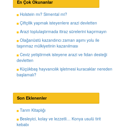
En Çok Okunanlar
Holstein mı? Simental mi?
Çiftçilik yapmak isteyenlere arazi devletten
Arazi toplulaştırmada itiraz sürelerini kaçırmayın
Olağanüstü kazandırıcı zaman aşımı yolu ile
taşınmaz mülkiyetinin kazanılması
Ceviz yetiştirmek isteyene arazi ve fidan desteği
devletten
Küçükbaş hayvancılık işletmesi kuracaklar nereden
başlamalı?
Son Eklenenler
Tarım Kitaplığı
Besleyici, kolay ve lezzetli… Konya usulü tirit
kebabı