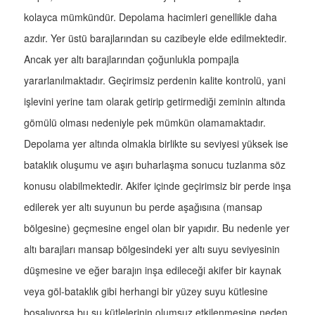
kolayca mümkündür. Depolama hacimleri genellikle daha
azdır. Yer üstü barajlarından su cazibeyle elde edilmektedir.
Ancak yer altı barajlarından çoğunlukla pompajla
yararlanılmaktadır. Geçirimsiz perdenin kalite kontrolü, yani
işlevini yerine tam olarak getirip getirmediği zeminin altında
gömülü olması nedeniyle pek mümkün olamamaktadır.
Depolama yer altında olmakla birlikte su seviyesi yüksek ise
bataklık oluşumu ve aşırı buharlaşma sonucu tuzlanma söz
konusu olabilmektedir. Akifer içinde geçirimsiz bir perde inşa
edilerek yer altı suyunun bu perde aşağısına (mansap
bölgesine) geçmesine engel olan bir yapıdır. Bu nedenle yer
altı barajları mansap bölgesindeki yer altı suyu seviyesinin
düşmesine ve eğer barajın inşa edileceği akifer bir kaynak
veya göl-bataklık gibi herhangi bir yüzey suyu kütlesine
boşalıyorsa bu su kütlelerinin olumsuz etkilenmesine neden