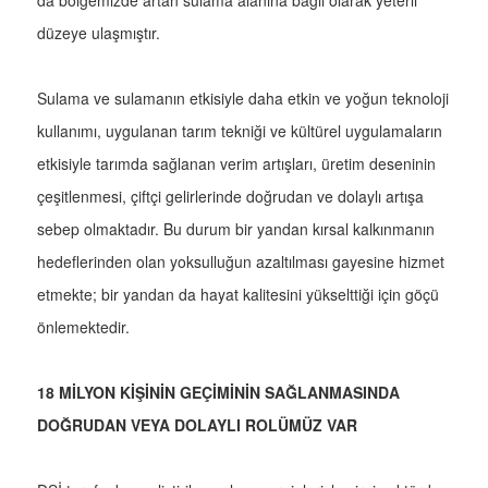
da bölgemizde artan sulama alanına bağlı olarak yeterli
düzeye ulaşmıştır.
Sulama ve sulamanın etkisiyle daha etkin ve yoğun teknoloji
kullanımı, uygulanan tarım tekniği ve kültürel uygulamaların
etkisiyle tarımda sağlanan verim artışları, üretim deseninin
çeşitlenmesi, çiftçi gelirlerinde doğrudan ve dolaylı artışa
sebep olmaktadır. Bu durum bir yandan kırsal kalkınmanın
hedeflerinden olan yoksulluğun azaltılması gayesine hizmet
etmekte; bir yandan da hayat kalitesini yükselttiği için göçü
önlemektedir.
18 MİLYON KİŞİNİN GEÇİMİNİN SAĞLANMASINDA
DOĞRUDAN VEYA DOLAYLI ROLÜMÜZ VAR