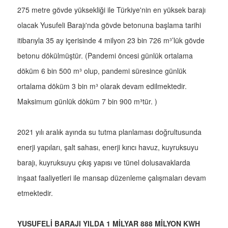
275 metre gövde yüksekliği ile Türkiye'nin en yüksek barajı
olacak Yusufeli Barajı'nda gövde betonuna başlama tarihi
itibarıyla 35 ay içerisinde 4 milyon 23 bin 726 m³’lük gövde
betonu dökülmüştür. (Pandemi öncesi günlük ortalama
döküm 6 bin 500 m³ olup, pandemi süresince günlük
ortalama döküm 3 bin m³ olarak devam edilmektedir.
Maksimum günlük döküm 7 bin 900 m³tür. )
2021 yılı aralık ayında su tutma planlaması doğrultusunda
enerji yapıları, şalt sahası, enerji kırıcı havuz, kuyruksuyu
barajı, kuyruksuyu çıkış yapısı ve tünel dolusavaklarda
inşaat faaliyetleri ile mansap düzenleme çalışmaları devam
etmektedir.
YUSUFELİ BARAJI YILDA 1 MİLYAR 888 MİLYON KWH