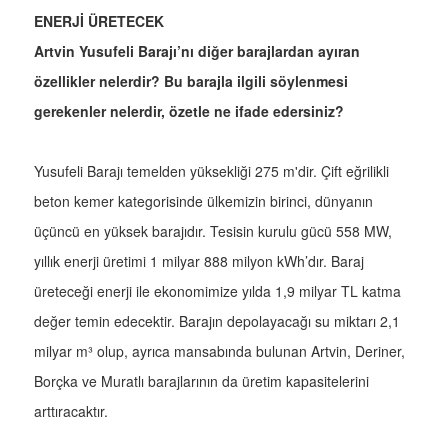
ENERJİ ÜRETECEK
Artvin Yusufeli Barajı’nı diğer barajlardan ayıran
özellikler nelerdir? Bu barajla ilgili söylenmesi
gerekenler nelerdir, özetle ne ifade edersiniz?
Yusufeli Barajı temelden yüksekliği 275 m'dir. Çift eğrilikli
beton kemer kategorisinde ülkemizin birinci, dünyanın
üçüncü en yüksek barajıdır. Tesisin kurulu gücü 558 MW,
yıllık enerji üretimi 1 milyar 888 milyon kWh’dır. Baraj
üreteceği enerji ile ekonomimize yılda 1,9 milyar TL katma
değer temin edecektir. Barajın depolayacağı su miktarı 2,1
milyar m³ olup, ayrıca mansabında bulunan Artvin, Deriner,
Borçka ve Muratlı barajlarının da üretim kapasitelerini
arttıracaktır.