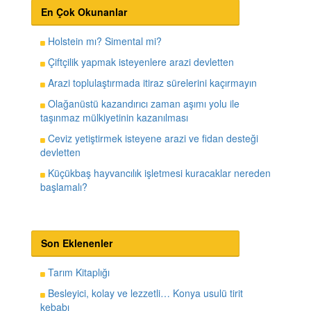
En Çok Okunanlar
Holstein mı? Simental mi?
Çiftçilik yapmak isteyenlere arazi devletten
Arazi toplulaştırmada itiraz sürelerini kaçırmayın
Olağanüstü kazandırıcı zaman aşımı yolu ile
taşınmaz mülkiyetinin kazanılması
Ceviz yetiştirmek isteyene arazi ve fidan desteği
devletten
Küçükbaş hayvancılık işletmesi kuracaklar nereden
başlamalı?
Son Eklenenler
Tarım Kitaplığı
Besleyici, kolay ve lezzetli… Konya usulü tirit
kebabı