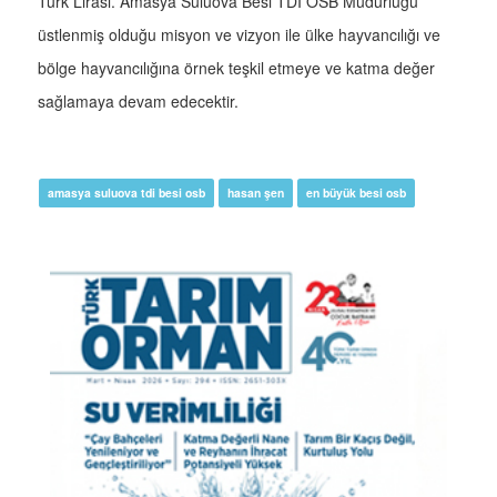
Türk Lirası. Amasya Suluova Besi TDİ OSB Müdürlüğü
üstlenmiş olduğu misyon ve vizyon ile ülke hayvancılığı ve
bölge hayvancılığına örnek teşkil etmeye ve katma değer
sağlamaya devam edecektir.
amasya suluova tdi besi osb
hasan şen
en büyük besi osb