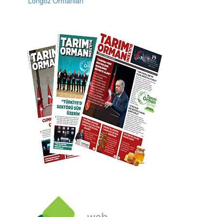
Suyun ormanla kurduğu mistik bağ: İğneada
Longoz Ormanları