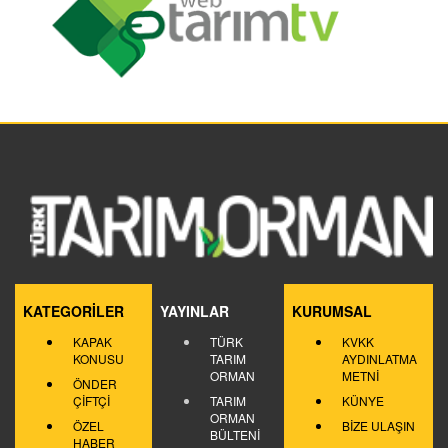
KATEGORİLER
YAYINLAR
KURUMSAL
KAPAK
TÜRK
KVKK
KONUSU
TARIM
AYDINLATMA
ORMAN
METNİ
ÖNDER
ÇİFTÇİ
TARIM
KÜNYE
ORMAN
ÖZEL
BİZE ULAŞIN