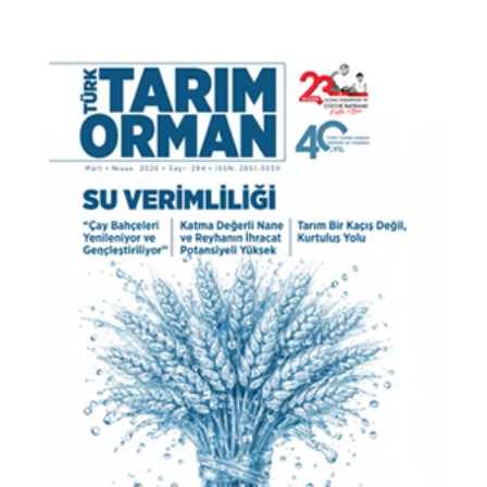
çay mevzuat ı
türk çayı
çay ambalaj
kaçak çay