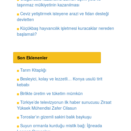
Olağanüstü kazandırıcı zaman aşımı yolu ile
taşınmaz mülkiyetinin kazanılması
Ceviz yetiştirmek isteyene arazi ve fidan desteği
devletten
Küçükbaş hayvancılık işletmesi kuracaklar nereden
başlamalı?
Son Eklenenler
Tarım Kitaplığı
Besleyici, kolay ve lezzetli… Konya usulü tirit
kebabı
Birlikte üretim ve tüketim mümkün
Türkiye’de televizyonun ilk haber sunucusu Ziraat
Yüksek Mühendisi Zafer Cilasun
Toroslar’ın gizemli sakini balık baykuşu