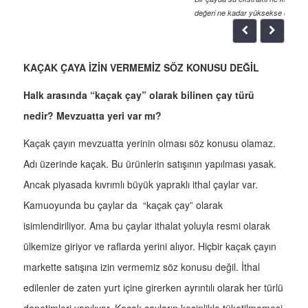
değeri ne kadar yüksekse o kadar kalitesiz çay demektir.
KAÇAK ÇAYA İZİN VERMEMİZ SÖZ KONUSU DEĞİL
Halk arasında “kaçak çay” olarak bilinen çay türü
nedir? Mevzuatta yeri var mı?
Kaçak çayın mevzuatta yerinin olması söz konusu olamaz.
Adı üzerinde kaçak. Bu ürünlerin satışının yapılması yasak.
Ancak piyasada kıvrımlı büyük yapraklı ithal çaylar var.
Kamuoyunda bu çaylar da “kaçak çay” olarak
isimlendiriliyor. Ama bu çaylar ithalat yoluyla resmi olarak
ülkemize giriyor ve raflarda yerini alıyor. Hiçbir kaçak çayın
markette satışına izin vermemiz söz konusu değil. İthal
edilenler de zaten yurt içine girerken ayrıntılı olarak her türlü