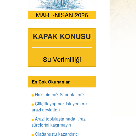
MART-NİSAN 2026
KAPAK KONUSU
Su Verimliliği
En Çok Okunanlar
Holstein mı? Simental mi?
Çiftçilik yapmak isteyenlere
arazi devletten
Arazi toplulaştırmada itiraz
sürelerini kaçırmayın
Olağanüstü kazandırıcı