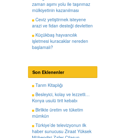
zaman aşımı yolu ile taşınmaz
mülkiyetinin kazanılması
Ceviz yetiştirmek isteyene
arazi ve fidan desteği devletten
Küçükbaş hayvancılık
işletmesi kuracaklar nereden
başlamalı?
Son Eklenenler
Tarım Kitaplığı
Besleyici, kolay ve lezzetli…
Konya usulü tirit kebabı
Birlikte üretim ve tüketim
mümkün
Türkiye’de televizyonun ilk
haber sunucusu Ziraat Yüksek
Mühendisi Zafer Cilasun