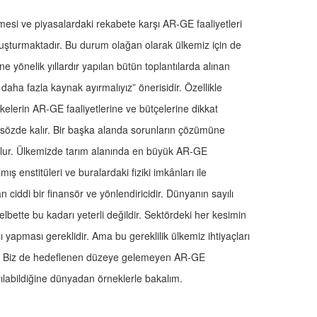
esi ve piyasalardaki rekabete karşı AR-GE faaliyetleri
luşturmaktadır. Bu durum olağan olarak ülkemiz için de
ne yönelik yıllardır yapılan bütün toplantılarda alınan
aha fazla kaynak ayırmalıyız” önerisidir. Özellikle
lerin AR-GE faaliyetlerine ve bütçelerine dikkat
 sözde kalır. Bir başka alanda sorunların çözümüne
utulur. Ülkemizde tarım alanında en büyük AR-GE
mış enstitüleri ve buralardaki fiziki imkânları ile
an ciddi bir finansör ve yönlendiricidir. Dünyanın sayılı
n elbette bu kadarı yeterli değildir. Sektördeki her kesimin
ı yapması gereklidir. Ama bu gereklilik ülkemiz ihtiyaçları
r. Biz de hedeflenen düzeye gelemeyen AR-GE
rılabildiğine dünyadan örneklerle bakalım.