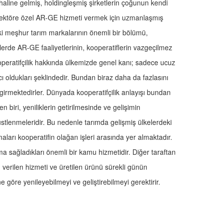
 haline gelmiş, holdingleşmiş şirketlerin çoğunun kendi
r sektöre özel AR-GE hizmeti vermek için uzmanlaşmış
ki meşhur tarım markalarının önemli bir bölümü,
kelerde AR-GE faaliyetlerinin, kooperatiflerin vazgeçilmez
kooperatifçilik hakkında ülkemizde genel kanı; sadece ucuz
mcı oldukları şeklindedir. Bundan biraz daha da fazlasını
 girmektedirler. Dünyada kooperatifçilik anlayışı bundan
n biri, yeniliklerin getirilmesinde ve gelişimin
tlenmeleridir. Bu nedenle tarımda gelişmiş ülkelerdeki
ları kooperatifin olağan işleri arasında yer almaktadır.
a sağladıkları önemli bir kamu hizmetidir. Diğer taraftan
 verilen hizmeti ve üretilen ürünü sürekli günün
 göre yenileyebilmeyi ve geliştirebilmeyi gerektirir.