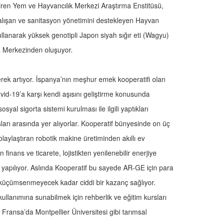
eliştiren Yem ve Hayvancılık Merkezi Araştırma Enstitüsü,
 çalışan ve sanitasyon yönetimini destekleyen Hayvan
kullanarak yüksek genotipli Japon siyah sığır eti (Wagyu)
ma Merkezinden oluşuyor.
rek artıyor. İspanya’nın meşhur emek kooperatifi olan
d-19’a karşı kendi aşısını geliştirme konusunda
yal sigorta sistemi kurulması ile ilgili yaptıkları
şları arasında yer alıyorlar. Kooperatif bünyesinde on üç
aylaştıran robotik makine üretiminden akıllı ev
finans ve ticarete, lojistikten yenilenebilir enerjiye
ar yapılıyor. Aslında Kooperatif bu sayede AR-GE için para
ç küçümsenmeyecek kadar ciddi bir kazanç sağlıyor.
ın kullanımına sunabilmek için rehberlik ve eğitim kursları
Fransa’da Montpellier Üniversitesi gibi tarımsal