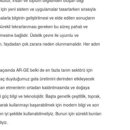
kültür, insan ve toplum bilgisinden oluşan bilgi
k için yeni sistem ve uygulamalar tasarlarken sırasıyla
rla bilginin geliştirilmesi ve elde edilen sonuçların
 Sürekli tekrarlanması gereken bu süreç pahalı ve
ilmesine bağlıdır. Üstelik çevre ile uyumlu ve
irken, faydadan çok zarara neden olunmamalıdır. Her adım
açısında AR-GE belki de en fazla tarım sektörü için
iyaç duyduğumuz gıda üretimini derinden etkileyecek
 olan etmenlerin ortadan kaldırılmasında ve doğaya
üç bilgi ve teknolojidir. Başta genetik çeşitlilik, toprak,
arak kullanmayı başarabilmek için modern bilgi ve son
en iyi şekilde kullanabilmeliyiz. Bunun için sürekli bunları
iyiz.