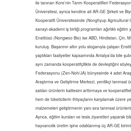
ile tanınan Kore’nin Tarım Kooperatifleri Federasyo
Üniversitesi, ayrıca kendine ait AR-GE Şirketi ve B
Kooperatifi Üniversitesinde (Nonghyup Agricultural C
sanayi-akademi iş birliği programları ağırlıklı eğiti
Enstitüsü (Nongwoo Bio) ise ABD, Hindistan, Çin, M
kuruluş. Başarının altın yolu sloganıyla çalışan Ensti
yaptıkları faaliyetler kapsamında Antalya’da bile şub
aynı zamanda kooperatifçilikte de devleştiğini söyleyeb
Federasyonu (Zen-Noh/JA) bünyesinde 4 adet Araştı
Araştırma ve Geliştirme Merkezi, yenilikçi tarımsal ür
satılan ürünlerin kalitesini arttırmaya ve kooperatift
hem de tüketicilerin ihtiyaçlarını karşılamak üzere ye
malzemeleri geliştirmenin yanı sıra tarımsal ürünlerin
Ayrıca, eğitim kursları ve tesis ziyaretleri yaparak b
hayvancılık üretim işine odaklanmış üç AR-GE birim