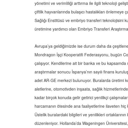
yönetimi ve verimliliği arttırma ile ilgili teknoloji g
çiftlik hayvanlarında bulaşıcı hastalıkları önlemeye
Sağlığı Enstitüsü ve embriyo transferi teknolojisini 
üretimine yardımcı olan Embriyo Transferi Araştır
Avrupa’ya geldiğimizde ise durum daha da çeşitlene
Mondragon İşçi Kooperatifi Federasyonu, bugün Covi
çalışıyor. Kendilerine ait bir banka ve bu kapsamda sos
araştırmalar sonucu İspanya’nın sayılı finans kurulu
adet AR-GE merkezi bulunuyor. Buralarda üretimi kol
aletlerine, otomotivden inşaata, sağlık hizmetlerinden 
kadar birçok konuda gelir getirici yenilikçi çalışmal
harcamanın ötesinde ana faaliyetlerine ilaveten hi
Üstelik buralardaki bilgileri ve yenilikleri ortakların
düzenleniyor. Hollanda’da Wageningen Üniversitesi, 