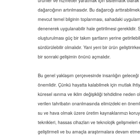
ürünler ve hizmetler yaratmak için sistematik olarak 
dağarcığının artırılmasıdır. Bu dağarcığı arttırabilme
mevcut temel bilginin toplanması, sahadaki uygulamala
denenerek uygulanabilir hale getirilmesi gereklidir.
oluşturulması güç bir takım şartların yerine getirileb
sürdürülebilir olmalıdır. Yani yeni bir ürün geliştir
bir sonraki gelişimin önünü açmalıdır.
Bu genel yaklaşım çerçevesinde insanlığın geleceği 
önemlidir. Çünkü hayatta kalabilmek için mutlak iht
küresel ısınma ve iklim değişikliği tehdidine neden
verilen tahribatın onarılmasında elimizdeki en önemli g
su ve hava olmak üzere üretim kaynaklarımızı koruy
teknikleri, hassas cihazları ve teknolojik gelişmeleri 
geliştirmeli ve bu amaçla araştırmalara devam etmel