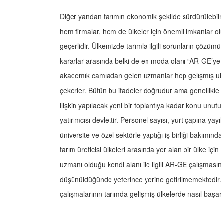
Diğer yandan tarımın ekonomik şekilde sürdürülebilm
hem firmalar, hem de ülkeler için önemli imkanlar o
geçerlidir. Ülkemizde tarımla ilgili sorunların çözümü
kararlar arasında belki de en moda olanı “AR-GE’ye d
akademik camiadan gelen uzmanlar hep gelişmiş ülke
çekerler. Bütün bu ifadeler doğrudur ama genellikle
ilişkin yapılacak yeni bir toplantıya kadar konu un
yatırımcısı devlettir. Personel sayısı, yurt çapına yayıl
üniversite ve özel sektörle yaptığı iş birliği bakımınd
tarım üreticisi ülkeleri arasında yer alan bir ülke içi
uzmanı olduğu kendi alanı ile ilgili AR-GE çalışmasın
düşünüldüğünde yeterince yerine getirilmemektedi
çalışmalarının tarımda gelişmiş ülkelerde nasıl başa