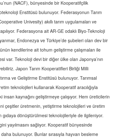
nu’nun (NACF), bünyesinde bir Kooperatifçilik
iyoteknoloji Enstitüsü bulunuyor. Federasyonun Tarım
ooperative Univesity) akıllı tarım uygulamaları ve
m yapılıyor. Federasyona ait AR-GE odaklı Biyo-Teknoloji
yanmar, Endonezya ve Türkiye’de şubeleri olan dev bir
tünün kendilerine ait tohum geliştirme çalışmaları ile
esi var. Teknoloji devi bir diğer ülke olan Japonya’nın
iliriz. Japon Tarım Kooperatifleri Birliği Milli
rma ve Geliştirme Enstitüsü bulunuyor. Tarımsal
etim teknolojileri kullanarak Kooperatif aracılığıyla
eki insan kaynağını geliştirmeye çalışıyor. Hem üreticilerin
ni çeşitler üretmenin, yetiştirme teknolojileri ve üretim
 gıdaya dönüştürülmesi teknolojileriyle de ilgileniyor.
ilgini yayılmasını sağlıyor. Kooperatif bünyesinde
i daha bulunuyor. Bunlar sırasıyla hayvan besleme