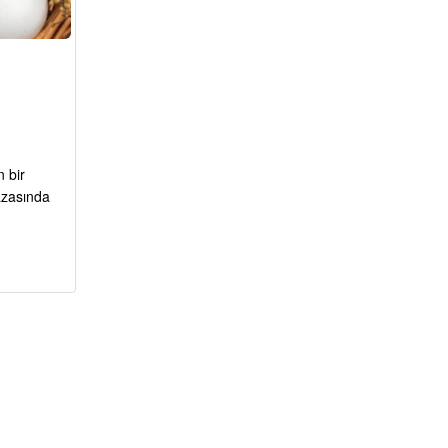
 bir
azasında