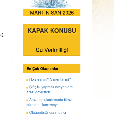
MART-NİSAN 2026
KAPAK KONUSU
ağı.
Su Verimliliği
En Çok Okunanlar
Holstein mı? Simental mi?
Çiftçilik yapmak isteyenlere
arazi devletten
Arazi toplulaştırmada itiraz
sürelerini kaçırmayın
Olağanüstü kazandırıcı