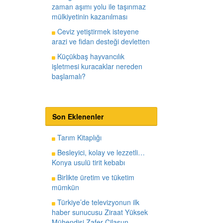
zaman aşımı yolu ile taşınmaz
mülkiyetinin kazanılması
Ceviz yetiştirmek isteyene
arazi ve fidan desteği devletten
Küçükbaş hayvancılık
işletmesi kuracaklar nereden
başlamalı?
Son Eklenenler
Tarım Kitaplığı
Besleyici, kolay ve lezzetli…
Konya usulü tirit kebabı
Birlikte üretim ve tüketim
mümkün
Türkiye’de televizyonun ilk
haber sunucusu Ziraat Yüksek
Mühendisi Zafer Cilasun