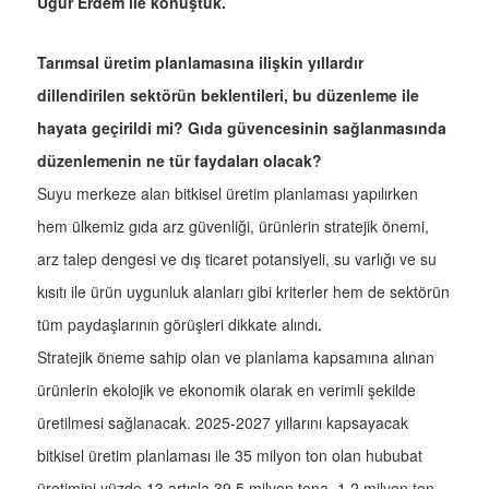
Uğur Erdem ile konuştuk.
Tarımsal üretim planlamasına ilişkin yıllardır
dillendirilen sektörün beklentileri, bu düzenleme ile
hayata geçirildi mi? Gıda güvencesinin sağlanmasında
düzenlemenin ne tür faydaları olacak?
Suyu merkeze alan bitkisel üretim planlaması yapılırken
hem ülkemiz gıda arz güvenliği, ürünlerin stratejik önemi,
arz talep dengesi ve dış ticaret potansiyeli, su varlığı ve su
kısıtı ile ürün uygunluk alanları gibi kriterler hem de sektörün
tüm paydaşlarının görüşleri dikkate alındı.
Stratejik öneme sahip olan ve planlama kapsamına alınan
ürünlerin ekolojik ve ekonomik olarak en verimli şekilde
üretilmesi sağlanacak. 2025-2027 yıllarını kapsayacak
bitkisel üretim planlaması ile 35 milyon ton olan hububat
üretimini yüzde 13 artışla 39,5 milyon tona, 1,2 milyon ton