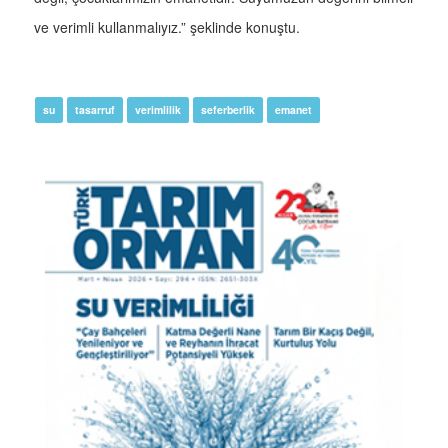
ve verimli kullanmalıyız.” şeklinde konuştu.
su
tasarruf
verimlilik
seferberlik
emanet