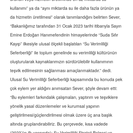
kullanımı” ya da “aynı miktarda su ile daha fazla ürünün ya
da hizmetin üretilmesi” olarak tanımlandığını belirten Sever,
“Bakanlığımız tarafından 31 Ocak 2023 tarihi itibarıyla Sayın
Emine Erdoğan Hanımefendinin himayelerinde “Suda Sıfır
Kayıp” ilkesiyle ulusal ölçekli başlatılan “Su Verimliliği
Seferberliği” ile toplum genelinde su verimliliği kültürünün
oluşturularak kaynaklarımızın sürdürülebilir kullanımının
teşvik edilmesinin sağlanması amaçlanmaktadır.” dedi.
Ulusal Su Verimliliği Seferberliği kapsamında bu konuda pek
çok eylem yer aldığını anımsatan Sever, şöyle devam etti:
“Bu eylemleri farkındalık çalışmaları, yaptırım ve teşviklere
yönelik yasal düzenlemeler ve kurumsal yapının
geliştirilmesi/güçlendirilmesi olmak üzere üç ana başlık
altında gruplandırabiliriz. Bu çerçevede, kısa vadede
(2023’ün ilk yarısında); Su Verimliliği Strateji Belgesi ve