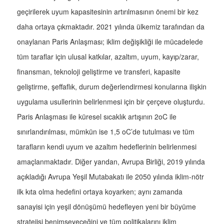
geçirilerek uyum kapasitesinin artırılmasının önemi bir kez
daha ortaya çıkmaktadır. 2021 yılında ülkemiz tarafından da
onaylanan Paris Anlaşması; iklim değişikliği ile mücadelede
tüm taraflar için ulusal katkılar, azaltım, uyum, kayıp/zarar,
finansman, teknoloji geliştirme ve transferi, kapasite
geliştirme, şeffaflık, durum değerlendirmesi konularına ilişkin
uygulama usullerinin belirlenmesi için bir çerçeve oluşturdu.
Paris Anlaşması ile küresel sıcaklık artışının 2oC ile
sınırlandırılması, mümkün ise 1,5 oC’de tutulması ve tüm
tarafların kendi uyum ve azaltım hedeflerinin belirlenmesi
amaçlanmaktadır. Diğer yandan, Avrupa Birliği, 2019 yılında
açıkladığı Avrupa Yeşil Mutabakatı ile 2050 yılında iklim-nötr
ilk kıta olma hedefini ortaya koyarken; aynı zamanda
sanayisi için yeşil dönüşümü hedefleyen yeni bir büyüme
stratejisi benimseyeceğini ve tüm politikalarını iklim