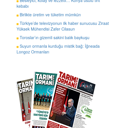
Besleyici, kolay ve lezzetli… Konya usulü tirit
kebabı
Birlikte üretim ve tüketim mümkün
Türkiye’de televizyonun ilk haber sunucusu Ziraat
Yüksek Mühendisi Zafer Cilasun
Toroslar’ın gizemli sakini balık baykuşu
Suyun ormanla kurduğu mistik bağ: İğneada
Longoz Ormanları