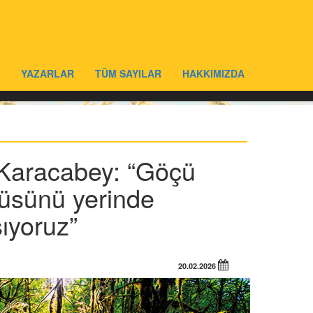
YAZARLAR
TÜM SAYILAR
HAKKIMIZDA
aracabey: “Göçü
üsünü yerinde
şıyoruz”
20.02.2026