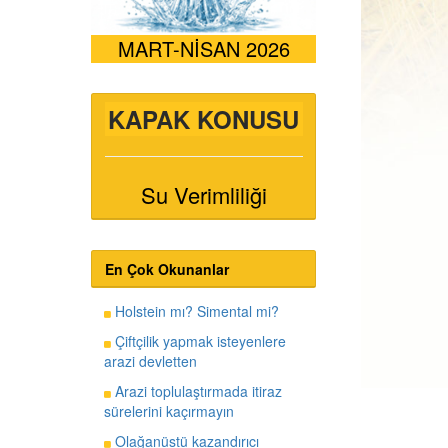
MART-NİSAN 2026
KAPAK KONUSU
Su Verimliliği
En Çok Okunanlar
Holstein mı? Simental mi?
Çiftçilik yapmak isteyenlere
arazi devletten
Arazi toplulaştırmada itiraz
sürelerini kaçırmayın
Olağanüstü kazandırıcı