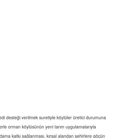
di desteği verilmek suretiyle köylüler üretici durumuna
jelerle orman köylüsünün yeni tarım uygulamalarıyla
stihdama katkı sağlanması, kırsal alandan şehirlere göçün