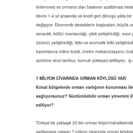
önlenmesi ve ormana olan baskının azaltılması hed
devre 1-4 yıl arasında ve kredi geri dönüşü yılda bir
değişiyor. Ekonomik desteklerin başlıcaları; büyük ve 
seracılık, kültür mantarcılığı, çilek yetiştiriciliği, mavi 
üzümü) yetiştiriciliği, tıbbi ve aromatik bitki yetiştir
hanımlarına mikro kredi, üretim mekanizasyonu (tra
sürütme vinci-tambur, tomruk yükleyici-istifleyici, iş g
7 MİLYON CİVARINDA ORMAN KÖYLÜSÜ VAR
Kırsal bölgelerde orman varlığının korunması i
sağlıyorsunuz? Sürdürülebilir orman yönetimi ilke
ediliyor?
Türkiye’de yaklaşık 23 bin orman köyü/mahallesinde 
sağlamaya çalışan 7 milyon civarında orman köylüs