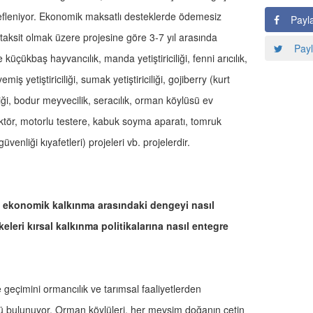
efleniyor. Ekonomik maksatlı desteklerde ödemesiz
Payl
 taksit olmak üzere projesine göre 3-7 yıl arasında
Payl
küçükbaş hayvancılık, manda yetiştiriciliği, fenni arıcılık,
yemiş yetiştiriciliği, sumak yetiştiriciliği, gojiberry (kurt
iciliği, bodur meyvecilik, seracılık, orman köylüsü ev
ktör, motorlu testere, kabuk soyma aparatı, tomruk
üvenliği kıyafetleri) projeleri vb. projelerdir.
le ekonomik kalkınma arasındaki dengeyi nasıl
leri kırsal kalkınma politikalarına nasıl entegre
geçimini ormancılık ve tarımsal faaliyetlerden
ü bulunuyor. Orman köylüleri, her mevsim doğanın çetin