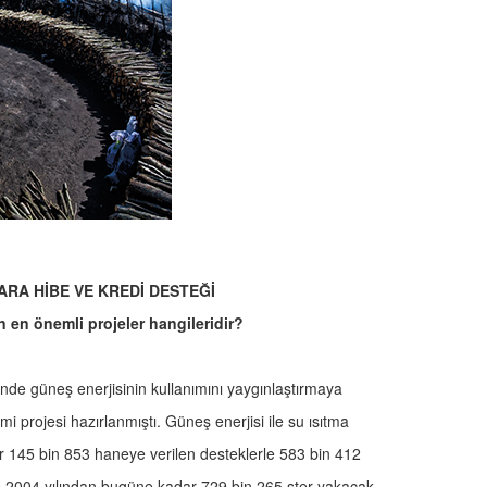
ARA HİBE VE KREDİ DESTEĞİ
en en önemli projeler hangileridir?
nde güneş enerjisinin kullanımını yaygınlaştırmaya
mi projesi hazırlanmıştı. Güneş enerjisi ile su ısıtma
r 145 bin 853 haneye verilen desteklerle 583 bin 412
inde 2004 yılından bugüne kadar 729 bin 265 ster yakacak