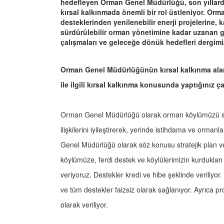
hedefleyen Orman Genel Müdürlüğü, son yıllard
kırsal kalkınmada önemli bir rol üstleniyor. O
desteklerinden yenilenebilir enerji projelerine,
sürdürülebilir orman yönetimine kadar uzanan 
çalışmaları ve geleceğe dönük hedefleri dergimiz
Orman Genel Müdürlüğünün kırsal kalkınma alanın
ile ilgili kırsal kalkınma konusunda yaptığınız ç
Orman Genel Müdürlüğü olarak orman köylümüzü so
ilişkilerini iyileştirerek, yerinde istihdama ve orman
Genel Müdürlüğü olarak söz konusu stratejik plan 
köylümüze, ferdi destek ve köylülerimizin kurdukları
veriyoruz. Destekler kredi ve hibe şeklinde veriliyo
ve tüm destekler faizsiz olarak sağlanıyor. Ayrıca p
olarak veriliyor.