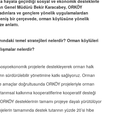
a hayata geçirdiği sosyal ve ekonomik desteklerle
rman Genel Müdürü Bekir Karacabey, ORKÖY
 kadınlara ve gençlere yönelik uygulamalardan
geniş bir çerçevede, orman köylüsüne yönelik
e anlattı.
daki temel stratejileri nelerdir? Orman köylüleri
alışmalar nelerdir?
syoekonomik projelerle destekleyerek orman halk
ların sürdürülebilir yönetimine katkı sağlıyoruz. Orman
ve amaçlar doğrultusunda ORKÖY projeleriyle orman
 tarımsal kalkınma kooperatiflerine kooperatif desteği
r. ORKÖY desteklerinin tamamı projeye dayalı yürütülüyor
rojelerin tamamında destek tutarının yüzde 20’si hibe