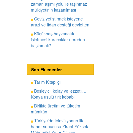
zaman aşımı yolu ile taşınmaz
mülkiyetinin kazanılması
Ceviz yetiştirmek isteyene
arazi ve fidan desteği devletten
Küçükbaş hayvancılık
işletmesi kuracaklar nereden
başlamalı?
Son Eklenenler
Tarım Kitaplığı
Besleyici, kolay ve lezzetli…
Konya usulü tirit kebabı
Birlikte üretim ve tüketim
mümkün
Türkiye’de televizyonun ilk
haber sunucusu Ziraat Yüksek
Mühendisi Zafer Cilasun