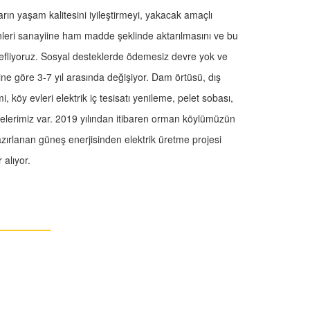
ın yaşam kalitesini iyileştirmeyi, yakacak amaçlı
nleri sanayiine ham madde şeklinde aktarılmasını ve bu
efliyoruz. Sosyal desteklerde ödemesiz devre yok ve
ine göre 3-7 yıl arasında değişiyor. Dam örtüsü, dış
 köy evleri elektrik iç tesisatı yenileme, pelet sobası,
 projelerimiz var. 2019 yılından itibaren orman köylümüzün
 hazırlanan güneş enerjisinden elektrik üretme projesi
 alıyor.