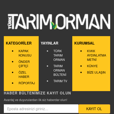
KATEGORİLER
YAYINLAR
KURUMSAL
KAPAK
TÜRK
KVKK
KONUSU
TARIM
AYDINLATMA
ORMAN
METNİ
ÖNDER
ÇİFTÇİ
TARIM
KÜNYE
ORMAN
ÖZEL
BİZE ULAŞIN
BÜLTENİ
HABER
TARIM TV
RÖPORTAJ
HABER BÜLTENİMİZE KAYIT OLUN
Avantaj ve duyurulardan ilk siz haberdar olun!
KAYIT OL