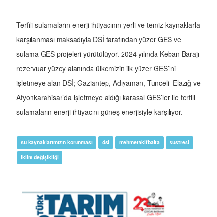
Terfili sulamaların enerji ihtiyacının yerli ve temiz kaynaklarla
karşılanması maksadıyla DSİ tarafından yüzer GES ve
sulama GES projeleri yürütülüyor. 2024 yılında Keban Barajı
rezervuar yüzey alanında ülkemizin ilk yüzer GES’ini
işletmeye alan DSİ; Gaziantep, Adıyaman, Tunceli, Elazığ ve
Afyonkarahisar’da işletmeye aldığı karasal GES’ler ile terfili
sulamaların enerji ihtiyacını güneş enerjisiyle karşılıyor.
su kaynaklarımızın korunması
dsi
mehmetakifbalta
sustresi
iklim değişikliği