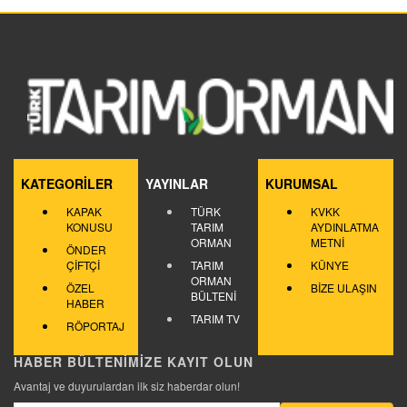
KATEGORİLER
YAYINLAR
KURUMSAL
KAPAK
TÜRK
KVKK
KONUSU
TARIM
AYDINLATMA
ORMAN
METNİ
ÖNDER
ÇİFTÇİ
TARIM
KÜNYE
ORMAN
ÖZEL
BİZE ULAŞIN
BÜLTENİ
HABER
TARIM TV
RÖPORTAJ
HABER BÜLTENİMİZE KAYIT OLUN
Avantaj ve duyurulardan ilk siz haberdar olun!