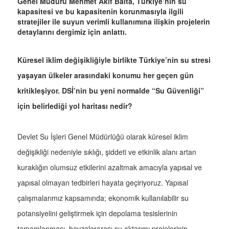
Genel Müdürü Mehmet Akif Balta, Türkiye’nin su
kapasitesi ve bu kapasitenin korunmasıyla ilgili
stratejiler ile suyun verimli kullanımına ilişkin projelerin
detaylarını dergimiz için anlattı.
Küresel iklim değişikliğiyle birlikte Türkiye’nin su stresi
yaşayan ülkeler arasındaki konumu her geçen gün
kritikleşiyor. DSİ’nin bu yeni normalde “Su Güvenliği”
için belirlediği yol haritası nedir?
Devlet Su İşleri Genel Müdürlüğü olarak küresel iklim
değişikliği nedeniyle sıklığı, şiddeti ve etkinlik alanı artan
kuraklığın olumsuz etkilerini azaltmak amacıyla yapısal ve
yapısal olmayan tedbirleri hayata geçiriyoruz. Yapısal
çalışmalarımız kapsamında; ekonomik kullanılabilir su
potansiyelini geliştirmek için depolama tesislerinin
tamamlanması, havzalararası su aktarımı projelerinin