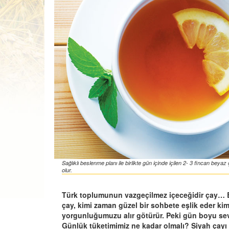
Sağlıklı beslenme planı ile birlikte gün içinde içilen 2- 3 fincan b
olur.
Türk toplumunun vazgeçilmez içeceğidir çay… Bi
çay, kimi zaman güzel bir sohbete eşlik eder kim
yorgunluğumuzu alır götürür. Peki gün boyu sever
Günlük tüketimimiz ne kadar olmalı? Siyah çayı 