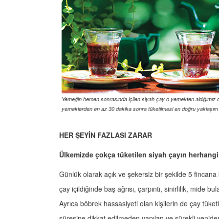
Yemeğin hemen sonrasında içilen siyah çay o yemekten aldığımız dem
yemeklerden en az 30 dakika sonra tüketilmesi en doğru yaklaşım o
HER ŞEYİN FAZLASI ZARAR
Ülkemizde çokça tüketilen siyah çayın herhangi b
Günlük olarak açık ve şekersiz bir şekilde 5 fincana 
çay içildiğinde baş ağrısı, çarpıntı, sinirlilik, mide b
Ayrıca böbrek hassasiyeti olan kişilerin de çay tüket
süresine dikkat edilmeden yapılan ve sürekli yenid