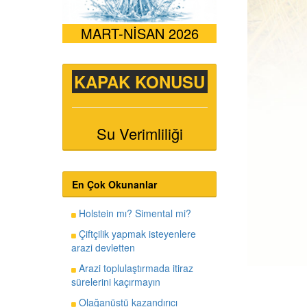
MART-NİSAN 2026
KAPAK KONUSU
Su Verimliliği
En Çok Okunanlar
Holstein mı? Simental mi?
Çiftçilik yapmak isteyenlere
arazi devletten
Arazi toplulaştırmada itiraz
sürelerini kaçırmayın
Olağanüstü kazandırıcı