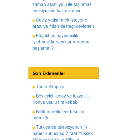
zaman aşımı yolu ile taşınmaz
mülkiyetinin kazanılması
Ceviz yetiştirmek isteyene
arazi ve fidan desteği devletten
Küçükbaş hayvancılık
işletmesi kuracaklar nereden
başlamalı?
Son Eklenenler
Tarım Kitaplığı
Besleyici, kolay ve lezzetli…
Konya usulü tirit kebabı
Birlikte üretim ve tüketim
mümkün
Türkiye’de televizyonun ilk
haber sunucusu Ziraat Yüksek
Mühendisi Zafer Cilasun