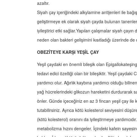
azaltır.
Siyah çay içeriğindeki alkylamine antijenleri ile bağışı
geliştirmeye ek olarak siyah çayda bulunan tanenle
iyileştirici etki sağlar.Yapılan çalışmalar siyah çay
neden olan bakteri gelişimini kısıtladığı üzerinde de
OBEZİTEYE KARŞI YEŞİL ÇAY
Yeşil çaydaki en önemli bileşik olan Epigallokateşi
tedavi edici özelliği olan bir bileşiktir. Yeşil çaydaki
yardımcı olur. Ağırlık kaybına yardımcı olduğu bilinen
yağ hücrelerindeki glikozun hareketini durdurarak sa
önler. Günde içeceğiniz en az 3 fincan yeşil çay ile kı
tutabilirsiniz. Ayrıca kötü kolesterol seviyesini düşür
(kötü kolesterol) oranını da iyileştirmeye yardımcıdır.
metabolizma hızını dengeler. İçindeki kafein sayesin