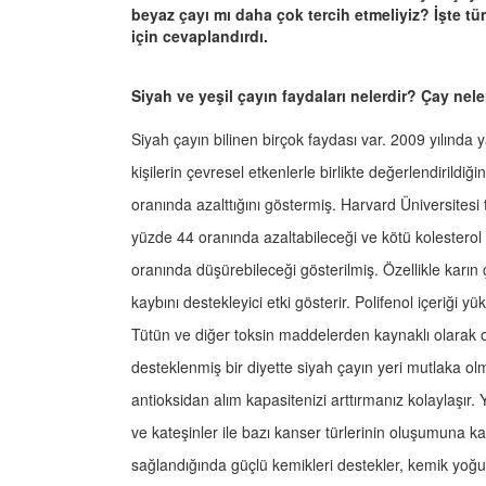
beyaz çayı mı daha çok tercih etmeliyiz? İşte 
için cevaplandırdı.
Siyah ve yeşil çayın faydaları nelerdir? Çay nele
Siyah çayın bilinen birçok faydası var. 2009 yılında 
kişilerin çevresel etkenlerle birlikte değerlendirildi
oranında azalttığını göstermiş. Harvard Üniversitesi t
yüzde 44 oranında azaltabileceği ve kötü kolesterol
oranında düşürebileceği gösterilmiş. Özellikle karın 
kaybını destekleyici etki gösterir. Polifenol içeriği y
Tütün ve diğer toksin maddelerden kaynaklı olarak o
desteklenmiş bir diyette siyah çayın yeri mutlaka olmal
antioksidan alım kapasitenizi arttırmanız kolaylaşır. 
ve kateşinler ile bazı kanser türlerinin oluşumuna kar
sağlandığında güçlü kemikleri destekler, kemik yoğun