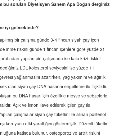
tüm bu soruları Diyetisyen Sanem Apa Doğan dergimiz
re iyi gelmektedir?
yapılmış bir çalışma günde 3-4 fincan siyah çay içen
ğinde inme riskini günde 1 fincan içenlere göre yüzde 21
arafından yapılan bir çalışmada ise kalp krizi riskini
 dediğimiz LDL kolesterol seviyesini ise yüzde 11
çevresi yağlanmasını azaltırken, yağ yakımını ve ağırlık
üksek olan siyah çay DNA hasarını engelleme ile ilişkilidir.
luşan bu DNA hasarı için özellikle meyve ve sebzelerle
ıdır. Açık ve limon ilave edilerek içilen çay ile
Yapılan çalışmalar siyah çay tüketimi ile alınan polifenol
şı koruyucu etki yarattığını göstermiştir. Düzenli tüketim
luğuna katkıda bulunur, osteoporoz ve artrit riskini