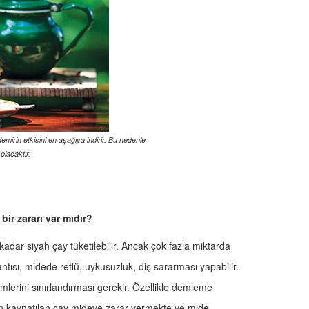
irin etkisini en aşağıya indirir. Bu nedenle
lacaktır.
ir zararı var mıdır?
kadar siyah çay tüketilebilir. Ancak çok fazla miktarda
ulantısı, midede reflü, uykusuzluk, diş sararması yapabilir.
imlerini sınırlandırması gerekir. Özellikle demleme
en kaynatılan çay mideye zarar vermekte ve mide