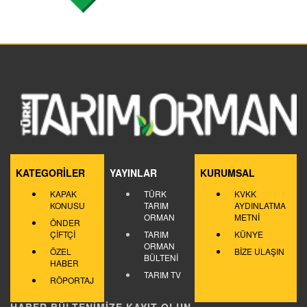
KATEGORİLER
YAYINLAR
KURUMSAL
KAPAK
TÜRK
KVKK
KONUSU
TARIM
AYDINLATMA
ORMAN
METNİ
ÖNDER
ÇİFTÇİ
TARIM
KÜNYE
ORMAN
ÖZEL
BİZE ULAŞIN
BÜLTENİ
HABER
TARIM TV
RÖPORTAJ