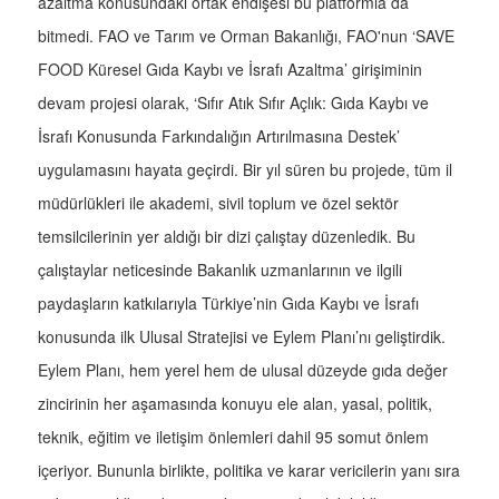
azaltma konusundaki ortak endişesi bu platformla da
bitmedi. FAO ve Tarım ve Orman Bakanlığı, FAO'nun ‘SAVE
FOOD Küresel Gıda Kaybı ve İsrafı Azaltma’ girişiminin
devam projesi olarak, ‘Sıfır Atık Sıfır Açlık: Gıda Kaybı ve
İsrafı Konusunda Farkındalığın Artırılmasına Destek’
uygulamasını hayata geçirdi. Bir yıl süren bu projede, tüm il
müdürlükleri ile akademi, sivil toplum ve özel sektör
temsilcilerinin yer aldığı bir dizi çalıştay düzenledik. Bu
çalıştaylar neticesinde Bakanlık uzmanlarının ve ilgili
paydaşların katkılarıyla Türkiye’nin Gıda Kaybı ve İsrafı
konusunda ilk Ulusal Stratejisi ve Eylem Planı’nı geliştirdik.
Eylem Planı, hem yerel hem de ulusal düzeyde gıda değer
zincirinin her aşamasında konuyu ele alan, yasal, politik,
teknik, eğitim ve iletişim önlemleri dahil 95 somut önlem
içeriyor. Bununla birlikte, politika ve karar vericilerin yanı sıra