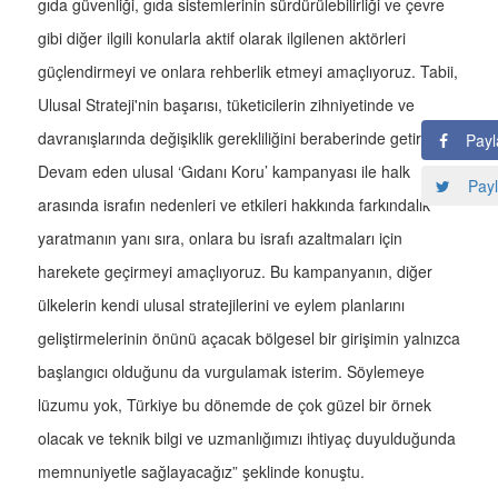
gıda güvenliği, gıda sistemlerinin sürdürülebilirliği ve çevre
gibi diğer ilgili konularla aktif olarak ilgilenen aktörleri
güçlendirmeyi ve onlara rehberlik etmeyi amaçlıyoruz. Tabii,
Ulusal Strateji'nin başarısı, tüketicilerin zihniyetinde ve
davranışlarında değişiklik gerekliliğini beraberinde getiriyor.
Payl
Devam eden ulusal ‘Gıdanı Koru’ kampanyası ile halk
Payl
arasında israfın nedenleri ve etkileri hakkında farkındalık
yaratmanın yanı sıra, onlara bu israfı azaltmaları için
harekete geçirmeyi amaçlıyoruz. Bu kampanyanın, diğer
ülkelerin kendi ulusal stratejilerini ve eylem planlarını
geliştirmelerinin önünü açacak bölgesel bir girişimin yalnızca
başlangıcı olduğunu da vurgulamak isterim. Söylemeye
lüzumu yok, Türkiye bu dönemde de çok güzel bir örnek
olacak ve teknik bilgi ve uzmanlığımızı ihtiyaç duyulduğunda
memnuniyetle sağlayacağız” şeklinde konuştu.