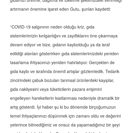
gıdamızı üretme, dağıtma ve tüketme şeklimizdeki verimliliği
artırmanın önemine işaret eden Gutu, şunları kaydetti:
“COVID-19 salgınının neden olduğu kriz, gıda
sistemlerimizin kırılganlığını ve zayıflıklarını öne çıkarmaya
devam ediyor ve bize, gıdanın kaybolduğu ya da israf
edildiği alanları gösterirken gıda sistemlerimizdeki yeniden
tasarlama ihtiyacımızı yeniden hatırlatıyor. Gerçekten de
gıda kaybı ve israfında önemli artışlar gözlemledik. Tedarik
zincirindeki çabuk bozulan tarımsal ürünlerdeki kayıplar,
gıda nakliyesini veya tüketicilerin pazara erişimini
engelleyen hareketlerin kısıtlanması nedeniyle dramatik bir
artış gösterdi. İyi haber şu ki bu dönemde birçoğumuzun
temel ihtiyaçlarımızı düşünmek için zamanı oldu ve değerini
yeterince bilmediğimiz ve onsuz da yapamadığımız bir şeyi