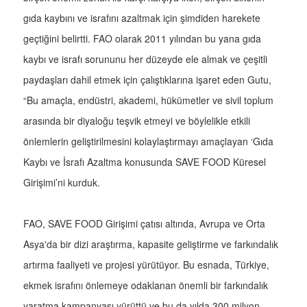
gıda kaybını ve israfını azaltmak için şimdiden harekete
geçtiğini belirtti. FAO olarak 2011 yılından bu yana gıda
kaybı ve israfı sorununu her düzeyde ele almak ve çeşitli
paydaşları dahil etmek için çalıştıklarına işaret eden Gutu,
“Bu amaçla, endüstri, akademi, hükümetler ve sivil toplum
arasında bir diyaloğu teşvik etmeyi ve böylelikle etkili
önlemlerin geliştirilmesini kolaylaştırmayı amaçlayan ‘Gıda
Kaybı ve İsrafı Azaltma konusunda SAVE FOOD Küresel
Girişimi’ni kurduk.
FAO, SAVE FOOD Girişimi çatısı altında, Avrupa ve Orta
Asya'da bir dizi araştırma, kapasite geliştirme ve farkındalık
artırma faaliyeti ve projesi yürütüyor. Bu esnada, Türkiye,
ekmek israfını önlemeye odaklanan önemli bir farkındalık
yaratma kampanyası yürüttü ve bu da yılda 300 milyon