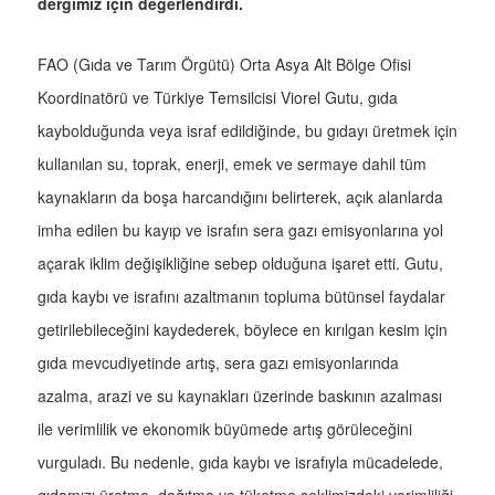
dergimiz için değerlendirdi.
FAO (Gıda ve Tarım Örgütü) Orta Asya Alt Bölge Ofisi
Koordinatörü ve Türkiye Temsilcisi Viorel Gutu, gıda
kaybolduğunda veya israf edildiğinde, bu gıdayı üretmek için
kullanılan su, toprak, enerji, emek ve sermaye dahil tüm
kaynakların da boşa harcandığını belirterek, açık alanlarda
imha edilen bu kayıp ve israfın sera gazı emisyonlarına yol
açarak iklim değişikliğine sebep olduğuna işaret etti. Gutu,
gıda kaybı ve israfını azaltmanın topluma bütünsel faydalar
getirilebileceğini kaydederek, böylece en kırılgan kesim için
gıda mevcudiyetinde artış, sera gazı emisyonlarında
azalma, arazi ve su kaynakları üzerinde baskının azalması
ile verimlilik ve ekonomik büyümede artış görüleceğini
vurguladı. Bu nedenle, gıda kaybı ve israfıyla mücadelede,