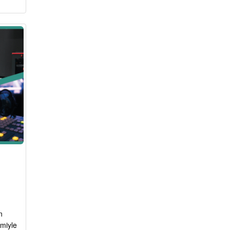
n
miyle