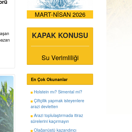
prü
MART-NİSAN 2026
KAPAK KONUSU
ı aşan
pazarı
Su Verimliliği
En Çok Okunanlar
Holstein mı? Simental mi?
Çiftçilik yapmak isteyenlere
arazi devletten
Arazi toplulaştırmada itiraz
sürelerini kaçırmayın
Olağanüstü kazandırıcı