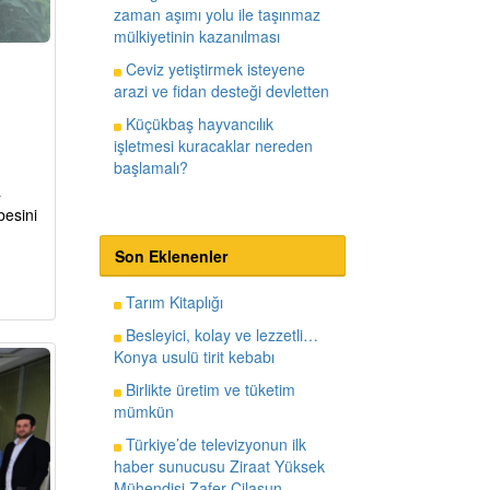
zaman aşımı yolu ile taşınmaz
mülkiyetinin kazanılması
Ceviz yetiştirmek isteyene
arazi ve fidan desteği devletten
Küçükbaş hayvancılık
işletmesi kuracaklar nereden
başlamalı?
a
besini
Son Eklenenler
Tarım Kitaplığı
Besleyici, kolay ve lezzetli…
Konya usulü tirit kebabı
Birlikte üretim ve tüketim
mümkün
Türkiye’de televizyonun ilk
haber sunucusu Ziraat Yüksek
Mühendisi Zafer Cilasun