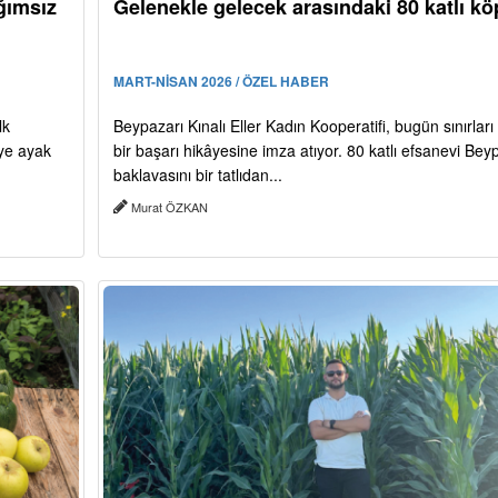
ğımsız
Gelenekle gelecek arasındaki 80 katlı kö
MART-NİSAN 2026 / ÖZEL HABER
lk
Beypazarı Kınalı Eller Kadın Kooperatifi, bugün sınırlar
iye ayak
bir başarı hikâyesine imza atıyor. 80 katlı efsanevi Bey
baklavasını bir tatlıdan...
Murat ÖZKAN