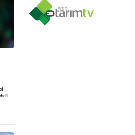
ol
ehdit