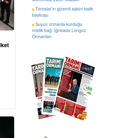
Toroslar’ın gizemli sakini balık
baykuşu
Suyun ormanla kurduğu
mistik bağ: İğneada Longoz
Ormanları
iket