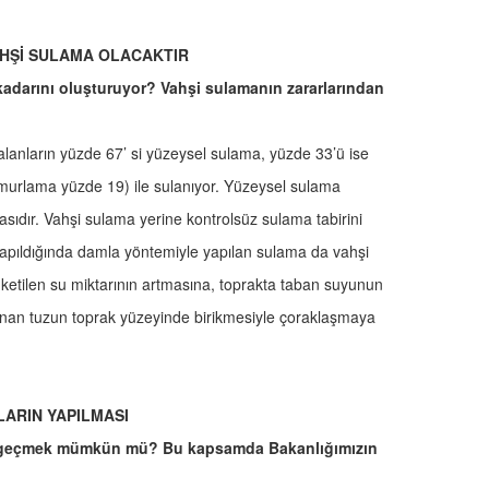
AHŞİ SULAMA OLACAKTIR
adarını oluşturuyor? Vahşi sulamanın zararlarından
alanların yüzde 67’ si yüzeysel sulama, yüzde 33’ü ise
murlama yüzde 19) ile sulanıyor. Yüzeysel sulama
sıdır. Vahşi sulama yerine kontrolsüz sulama tabirini
apıldığında damla yöntemiyle yapılan sulama da vahşi
üketilen su miktarının artmasına, toprakta taban suyunun
nan tuzun toprak yüzeyinde birikmesiyle çoraklaşmaya
ARIN YAPILMASI
e geçmek mümkün mü? Bu kapsamda Bakanlığımızın