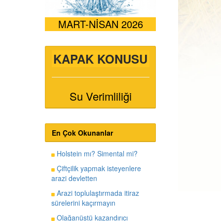
MART-NİSAN 2026
KAPAK KONUSU
Su Verimliliği
En Çok Okunanlar
Holstein mı? Simental mi?
Çiftçilik yapmak isteyenlere
arazi devletten
Arazi toplulaştırmada itiraz
sürelerini kaçırmayın
Olağanüstü kazandırıcı