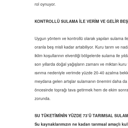
rol oynuyor.
KONTROLLÜ SULAMA İLE VERİM VE GELİR BEŞ
Uygun yöntem ve kontrollü olarak yapılan sulama ile 
oranla beş misli kadar artabiliyor. Kuru tarım ve nada
iklim koşullarının elverdiği bölgelerde sulama ile yılda 
son yıllarda doğal yağışların zamanı ve miktarı kuru 
ısınma nedeniyle verimde yüzde 20-40 azalma bekle
meydana gelen artışlar sulamanın önemini daha da artı
öncesinde toprağı tava getirmek hem de ekim sonras
zorunda.
SU TÜKETİMİNİN YÜZDE 73’Ü TARIMSAL SULA
Su kaynaklarımızın ne kadarı tarımsal amaçlı ku