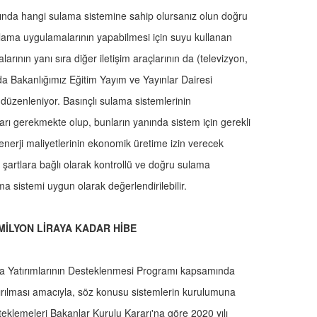
ında hangi sulama sistemine sahip olursanız olun doğru
lama uygulamalarının yapabilmesi için suyu kullanan
alarının yanı sıra diğer iletişim araçlarının da (televizyon,
uda Bakanlığımız Eğitim Yayım ve Yayınlar Dairesi
r düzenleniyor. Basınçlı sulama sistemlerinin
aları gerekmekte olup, bunların yanında sistem için gerekli
nerji maliyetlerinin ekonomik üretime izin verecek
 şartlara bağlı olarak kontrollü ve doğru sulama
ma sistemi uygun olarak değerlendirilebilir.
İLYON LİRAYA KADAR HİBE
nma Yatırımlarının Desteklenmesi Programı kapsamında
tırılması amacıyla, söz konusu sistemlerin kurulumuna
eklemeleri Bakanlar Kurulu Kararı'na göre 2020 yılı