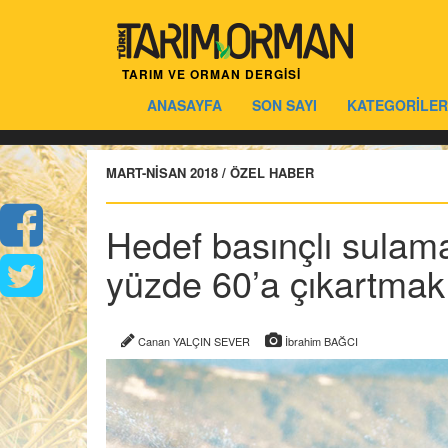
TARIM VE ORMAN DERGİSİ
ANASAYFA
SON SAYI
KATEGORİLER
MART-NİSAN 2018 / ÖZEL HABER
Hedef basınçlı sulama
yüzde 60’a çıkartmak
Canan YALÇIN SEVER
İbrahim BAĞCI