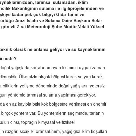
aynaklarımızdan, tarımsal sulamadan, iklim
cılık Bakanlığının sulama ile ilgiliprojelerinden ve
lişkiye kadar pek çok bilgiyi Gıda Tarım ve
rlüğü Arazi Islahı ve Sulama Daire Başkanı Bekir
görevli Zirai Meteoroloji Şube Müdür Vekili Yüksel
teknik olarak ne anlama geliyor ve su kaynaklarının
i nedir?
n doğal yağışlarla karşılanamayan kısmının uygun zaman
ilmesidir. Ülkemizin birçok bölgesi kurak ve yarı kurak
a bitkilerin yetişme döneminde doğal yağışların yetersiz
gun yöntemle tarımsal sulama yapılması gerekiyor.
 en az kayıpla bitki kök bölgesine verilmesi en önemli
e birçok yöntem var. Bu yöntemlerin seçiminde, tarlanın
lün cinsi, toprağın kimyasal ve fiziksel
in rüzgar, sıcaklık, oransal nem, yağış gibi iklim koşulları