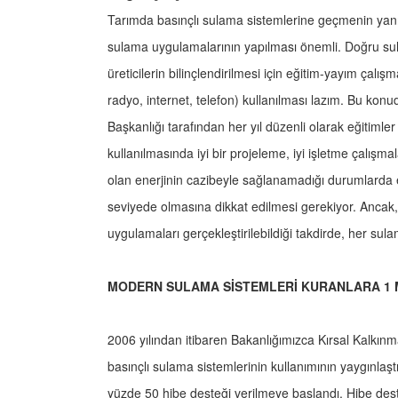
Tarımda basınçlı sulama sistemlerine geçmenin yan
sulama uygulamalarının yapılması önemli. Doğru su
üreticilerin bilinçlendirilmesi için eğitim-yayım çalışm
radyo, internet, telefon) kullanılması lazım. Bu kon
Başkanlığı tarafından her yıl düzenli olarak eğitimle
kullanılmasında iyi bir projeleme, iyi işletme çalışm
olan enerjinin cazibeyle sağlanamadığı durumlarda e
seviyede olmasına dikkat edilmesi gerekiyor. Ancak,
uygulamaları gerçekleştirilebildiği takdirde, her sula
MODERN SULAMA SİSTEMLERİ KURANLARA 1 M
2006 yılından itibaren Bakanlığımızca Kırsal Kalkı
basınçlı sulama sistemlerinin kullanımının yaygınlaş
yüzde 50 hibe desteği verilmeye başlandı. Hibe dest