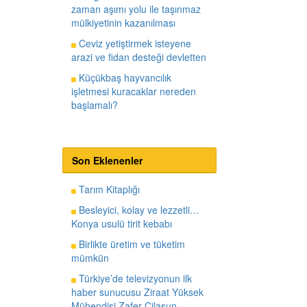
zaman aşımı yolu ile taşınmaz
mülkiyetinin kazanılması
Ceviz yetiştirmek isteyene
arazi ve fidan desteği devletten
Küçükbaş hayvancılık
işletmesi kuracaklar nereden
başlamalı?
Son Eklenenler
Tarım Kitaplığı
Besleyici, kolay ve lezzetli…
Konya usulü tirit kebabı
Birlikte üretim ve tüketim
mümkün
Türkiye’de televizyonun ilk
haber sunucusu Ziraat Yüksek
Mühendisi Zafer Cilasun