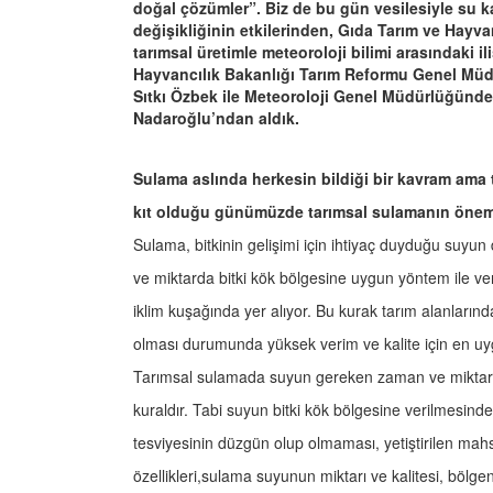
doğal çözümler”. Biz de bu gün vesilesiyle su k
değişikliğinin etkilerinden, Gıda Tarım ve Hayvan
tarımsal üretimle meteoroloji bilimi arasındaki i
Hayvancılık Bakanlığı Tarım Reformu Genel Müdü
Sıtkı Özbek ile Meteoroloji Genel Müdürlüğünde 
Nadaroğlu’ndan aldık.
Sulama aslında herkesin bildiği bir kavram ama 
kıt olduğu günümüzde tarımsal sulamanın önem
Sulama, bitkinin gelişimi için ihtiyaç duyduğu suyu
ve miktarda bitki kök bölgesine uygun yöntem ile ver
iklim kuşağında yer alıyor. Bu kurak tarım alanlarınd
olması durumunda yüksek verim ve kalite için en uy
Tarımsal sulamada suyun gereken zaman ve miktarda
kuraldır. Tabi suyun bitki kök bölgesine verilmesind
tesviyesinin düzgün olup olmaması, yetiştirilen mahsu
özellikleri,sulama suyunun miktarı ve kalitesi, bölgen