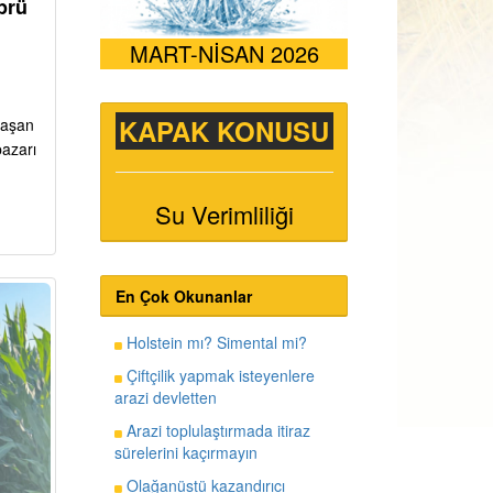
prü
MART-NİSAN 2026
KAPAK KONUSU
ı aşan
pazarı
Su Verimliliği
En Çok Okunanlar
Holstein mı? Simental mi?
Çiftçilik yapmak isteyenlere
arazi devletten
Arazi toplulaştırmada itiraz
sürelerini kaçırmayın
Olağanüstü kazandırıcı