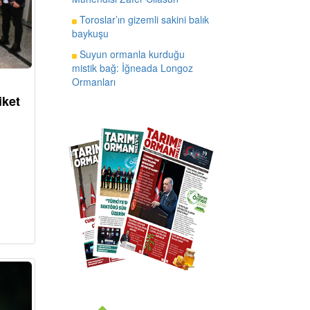
Toroslar’ın gizemli sakini balık
baykuşu
Suyun ormanla kurduğu
mistik bağ: İğneada Longoz
Ormanları
iket