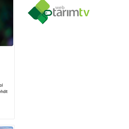
ol
ehdit