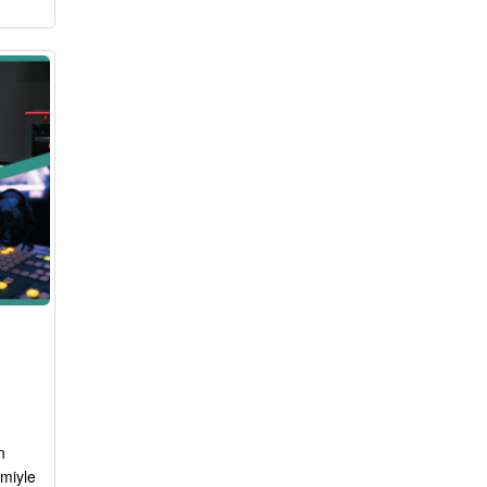
n
miyle