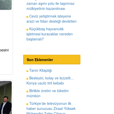
zaman aşımı yolu ile taşınmaz
mülkiyetinin kazanılması
Ceviz yetiştirmek isteyene
arazi ve fidan desteği devletten
Küçükbaş hayvancılık
işletmesi kuracaklar nereden
başlamalı?
a
besini
Son Eklenenler
Tarım Kitaplığı
Besleyici, kolay ve lezzetli…
Konya usulü tirit kebabı
Birlikte üretim ve tüketim
mümkün
Türkiye’de televizyonun ilk
haber sunucusu Ziraat Yüksek
Mühendisi Zafer Cilasun