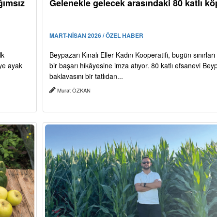
ğımsız
Gelenekle gelecek arasındaki 80 katlı kö
MART-NİSAN 2026 / ÖZEL HABER
lk
Beypazarı Kınalı Eller Kadın Kooperatifi, bugün sınırlar
iye ayak
bir başarı hikâyesine imza atıyor. 80 katlı efsanevi Bey
baklavasını bir tatlıdan...
Murat ÖZKAN