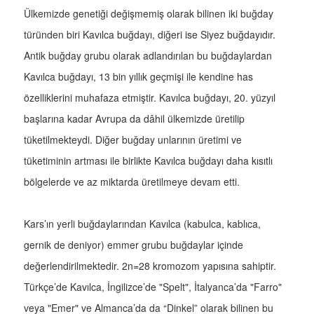
Ülkemizde genetiği değişmemiş olarak bilinen iki buğday
türünden biri Kavılca buğdayı, diğeri ise Siyez buğdayıdır.
Antik buğday grubu olarak adlandırılan bu buğdaylardan
Kavılca buğdayı, 13 bin yıllık geçmişi ile kendine has
özelliklerini muhafaza etmiştir. Kavılca buğdayı, 20. yüzyıl
başlarına kadar Avrupa da dâhil ülkemizde üretilip
tüketilmekteydi. Diğer buğday unlarının üretimi ve
tüketiminin artması ile birlikte Kavılca buğdayı daha kısıtlı
bölgelerde ve az miktarda üretilmeye devam etti.
Kars’ın yerli buğdaylarından Kavılca (kabulca, kablıca,
gernik de deniyor) emmer grubu buğdaylar içinde
değerlendirilmektedir. 2n=28 kromozom yapısına sahiptir.
Türkçe’de Kavılca, İngilizce’de "Spelt", İtalyanca’da "Farro"
veya "Emer" ve Almanca’da da “Dinkel” olarak bilinen bu