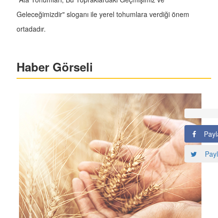
Geleceğimizdir" sloganı ile yerel tohumlara verdiği önem
ortadadır.
Haber Görseli
Payl
Payl