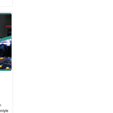
n
miyle