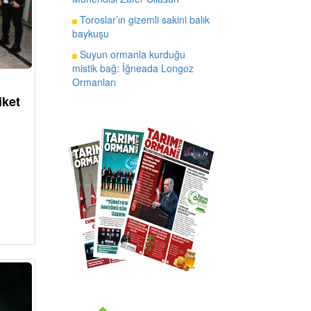
Toroslar’ın gizemli sakini balık
baykuşu
Suyun ormanla kurduğu
mistik bağ: İğneada Longoz
Ormanları
iket