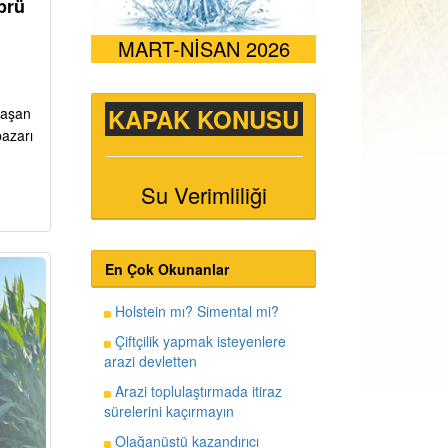
prü
MART-NİSAN 2026
KAPAK KONUSU
ı aşan
pazarı
Su Verimliliği
En Çok Okunanlar
Holstein mı? Simental mi?
Çiftçilik yapmak isteyenlere
arazi devletten
Arazi toplulaştırmada itiraz
sürelerini kaçırmayın
Olağanüstü kazandırıcı