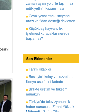
zaman aşımı yolu ile taşınmaz
mülkiyetinin kazanılması
Ceviz yetiştirmek isteyene
arazi ve fidan desteği devletten
Küçükbaş hayvancılık
işletmesi kuracaklar nereden
başlamalı?
a
besini
Son Eklenenler
Tarım Kitaplığı
Besleyici, kolay ve lezzetli…
Konya usulü tirit kebabı
Birlikte üretim ve tüketim
mümkün
Türkiye’de televizyonun ilk
haber sunucusu Ziraat Yüksek
Mühendisi Zafer Cilasun