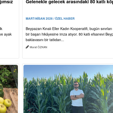
ğımsız
Gelenekle gelecek arasındaki 80 katlı kö
MART-NİSAN 2026 / ÖZEL HABER
lk
Beypazarı Kınalı Eller Kadın Kooperatifi, bugün sınırlar
iye ayak
bir başarı hikâyesine imza atıyor. 80 katlı efsanevi Bey
baklavasını bir tatlıdan...
Murat ÖZKAN