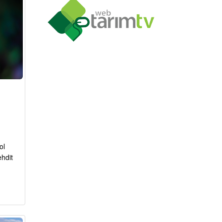
ol
ehdit