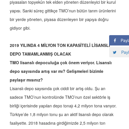
piyasaları topyekûn tek elden yöneten düzenleyici bir kurul
yapısı. Sanki süreç gittikçe TMO’nun bütün tarım ürünlerini
bir yerde yöneten, piyasa düzenleyen bir yapıya doğru
gidiyor gibi.
Payl
2019 YILINDA 4 MİLYON TON KAPASİTELİ LİSANSLI
Payl
DEPO TAMAMLANMIŞ OLACAK
TMO lisanslı depoculuğa çok önem veriyor. Lisanslı
depo sayısında artış var mı? Gelişmeleri bizimle
paylaşır mısınız?
Lisanslı depo sayısında çok ciddi bir artış oldu. Şu an
sadece TMO’nun kontrolünde TMO’nun özel sektörle iş
birliği içerisinde yapılan depo tonajı 4,2 milyon tona varıyor.
Türkiye’de 1,8 milyon tonu şu an aktif lisanslı depo olarak
faaliyette. 2018 hasadına girdiğimizde 2,5 milyon ton