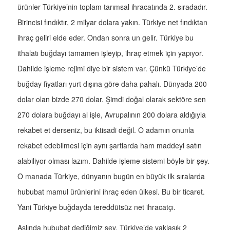
ürünler Türkiye’nin toplam tarımsal ihracatında 2. sıradadır.
Birincisi fındıktır, 2 milyar dolara yakın. Türkiye net fındıktan
ihraç geliri elde eder. Ondan sonra un gelir. Türkiye bu
ithalatı buğdayı tamamen işleyip, ihraç etmek için yapıyor.
Dahilde işleme rejimi diye bir sistem var. Çünkü Türkiye’de
buğday fiyatları yurt dışına göre daha pahalı. Dünyada 200
dolar olan bizde 270 dolar. Şimdi doğal olarak sektöre sen
270 dolara buğdayı al işle, Avrupalının 200 dolara aldığıyla
rekabet et derseniz, bu iktisadi değil. O adamın onunla
rekabet edebilmesi için aynı şartlarda ham maddeyi satın
alabiliyor olması lazım. Dahilde işleme sistemi böyle bir şey.
O manada Türkiye, dünyanın bugün en büyük ilk sıralarda
hububat mamul ürünlerini ihraç eden ülkesi. Bu bir ticaret.
Yani Türkiye buğdayda tereddütsüz net ihracatçı.
Aslında hububat dediğimiz şey, Türkiye’de yaklaşık 2