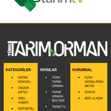
KATEGORİLER
YAYINLAR
KURUMSAL
KAPAK
TÜRK
KVKK
KONUSU
TARIM
AYDINLATMA
ORMAN
METNİ
ÖNDER
ÇİFTÇİ
TARIM
KÜNYE
ORMAN
ÖZEL
BİZE ULAŞIN
BÜLTENİ
HABER
TARIM TV
RÖPORTAJ