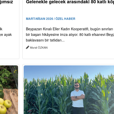
ğımsız
Gelenekle gelecek arasındaki 80 katlı kö
MART-NİSAN 2026 / ÖZEL HABER
lk
Beypazarı Kınalı Eller Kadın Kooperatifi, bugün sınırlar
iye ayak
bir başarı hikâyesine imza atıyor. 80 katlı efsanevi Bey
baklavasını bir tatlıdan...
Murat ÖZKAN