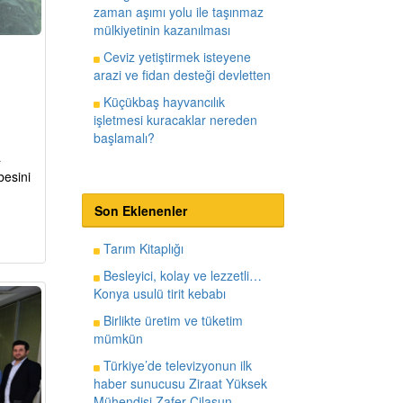
zaman aşımı yolu ile taşınmaz
mülkiyetinin kazanılması
Ceviz yetiştirmek isteyene
arazi ve fidan desteği devletten
Küçükbaş hayvancılık
işletmesi kuracaklar nereden
başlamalı?
a
besini
Son Eklenenler
Tarım Kitaplığı
Besleyici, kolay ve lezzetli…
Konya usulü tirit kebabı
Birlikte üretim ve tüketim
mümkün
Türkiye’de televizyonun ilk
haber sunucusu Ziraat Yüksek
Mühendisi Zafer Cilasun