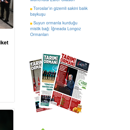
Toroslar’ın gizemli sakini balık
baykuşu
Suyun ormanla kurduğu
mistik bağ: İğneada Longoz
Ormanları
iket