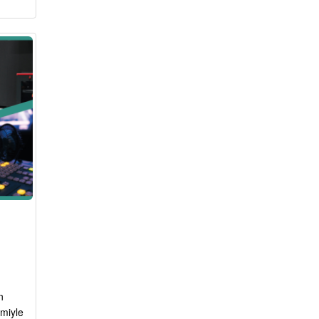
n
miyle