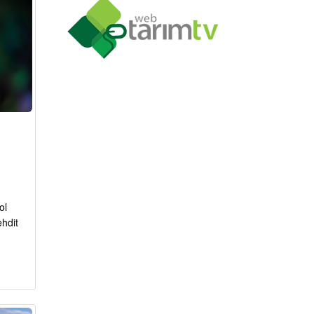
ol
ehdit