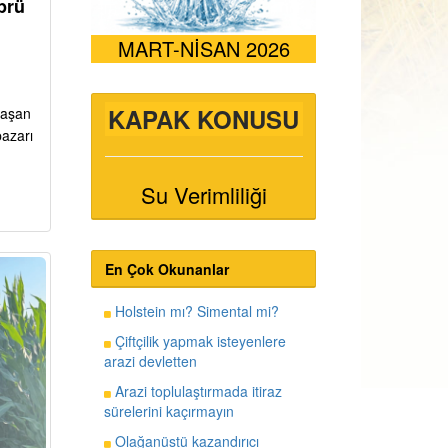
prü
MART-NİSAN 2026
KAPAK KONUSU
ı aşan
pazarı
Su Verimliliği
En Çok Okunanlar
Holstein mı? Simental mi?
Çiftçilik yapmak isteyenlere
arazi devletten
Arazi toplulaştırmada itiraz
sürelerini kaçırmayın
Olağanüstü kazandırıcı