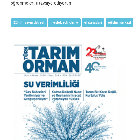
öğrenmelerini tavsiye ediyorum.
Eğitim yayın dairesi
meslek edindirme
el sanatları
eğitim merkezi