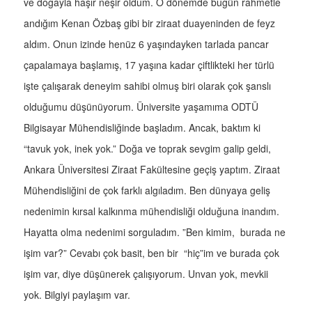
ve doğayla haşır neşir oldum. O dönemde bugün rahmetle
andığım Kenan Özbaş gibi bir ziraat duayeninden de feyz
aldım. Onun izinde henüz 6 yaşındayken tarlada pancar
çapalamaya başlamış, 17 yaşına kadar çiftlikteki her türlü
işte çalışarak deneyim sahibi olmuş biri olarak çok şanslı
olduğumu düşünüyorum. Üniversite yaşamıma ODTÜ
Bilgisayar Mühendisliğinde başladım. Ancak, baktım ki
“tavuk yok, inek yok.” Doğa ve toprak sevgim galip geldi,
Ankara Üniversitesi Ziraat Fakültesine geçiş yaptım. Ziraat
Mühendisliğini de çok farklı algıladım. Ben dünyaya geliş
nedenimin kırsal kalkınma mühendisliği olduğuna inandım.
Hayatta olma nedenimi sorguladım. ”Ben kimim, burada ne
işim var?” Cevabı çok basit, ben bir “hiç”im ve burada çok
işim var, diye düşünerek çalışıyorum. Unvan yok, mevkii
yok. Bilgiyi paylaşım var.