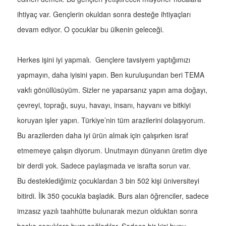
ihtiyaç var. Gençlerin okuldan sonra desteğe ihtiyaçları
devam ediyor. O çocuklar bu ülkenin geleceği.
Herkes işini iyi yapmalı. Gençlere tavsiyem yaptığımızı
yapmayın, daha iyisini yapın. Ben kuruluşundan beri TEMA
vakfı gönüllüsüyüm. Sizler ne yaparsanız yapın ama doğayı,
çevreyi, toprağı, suyu, havayı, insanı, hayvanı ve bitkiyi
koruyan işler yapın. Türkiye’nin tüm arazilerini dolaşıyorum.
Bu arazilerden daha iyi ürün almak için çalışırken israf
etmemeye çalışın diyorum. Unutmayın dünyanın üretim diye
bir derdi yok. Sadece paylaşmada ve israfta sorun var.
Bu desteklediğimiz çocuklardan 3 bin 502 kişi üniversiteyi
bitirdi. İlk 350 çocukla başladık. Burs alan öğrenciler, sadece
imzasız yazılı taahhütte bulunarak mezun olduktan sonra
başka çocuklara burs sağladılar. Sadece bir kişi bunu