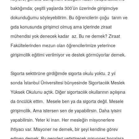
baktığımda; çeşitli yaşlarda 300’ün üzerinde girişimciye
dokunduğumu söyleyebilirim. Bu öğrencilerin çoğu tarım ve
gıda konusunda girişimci olmuş ama içlerinde ziraat
mühendisi yok denecek kadar az. Bu ne demek? Ziraat
Fakültelerinden mezun olan öğrencilerimize yeterince
girişimcilik eğitimi verilmiyor ve destek görmüyorlar demek.
Sigorta sektörüne girdiğimde sigorta okulu yoktu. 2 yıl
sonda İstanbul Üniversitesi bünyesinde Sigortacılık Meslek
Yüksek Okulunu açtık. Diğer sigortacılık okullarının açılışına
da öncülük ettim. Mesele ben ya da sigorta değil. Mesele
girişimcilik. Ama istersen sen de yapabilirsin. Daha iyisini
yapabilirsin. Yeter ki inan. Her mesleğin misyonerlere
ihtiyacı var. Misyoner ne demek, bir şeyi kendine görev
edinen demek. Bu gençleri yetiştirecek misyoner hocalara