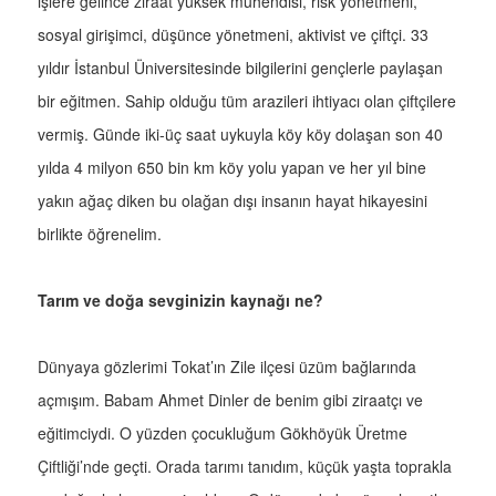
işlere gelince ziraat yüksek mühendisi, risk yönetmeni,
sosyal girişimci, düşünce yönetmeni, aktivist ve çiftçi. 33
yıldır İstanbul Üniversitesinde bilgilerini gençlerle paylaşan
bir eğitmen. Sahip olduğu tüm arazileri ihtiyacı olan çiftçilere
vermiş. Günde iki-üç saat uykuyla köy köy dolaşan son 40
yılda 4 milyon 650 bin km köy yolu yapan ve her yıl bine
yakın ağaç diken bu olağan dışı insanın hayat hikayesini
birlikte öğrenelim.
Tarım ve doğa sevginizin kaynağı ne?
Dünyaya gözlerimi Tokat’ın Zile ilçesi üzüm bağlarında
açmışım. Babam Ahmet Dinler de benim gibi ziraatçı ve
eğitimciydi. O yüzden çocukluğum Gökhöyük Üretme
Çiftliği’nde geçti. Orada tarımı tanıdım, küçük yaşta toprakla