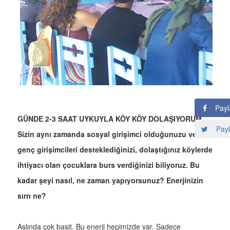
Payl
GÜNDE 2-3 SAAT UYKUYLA KÖY KÖY DOLAŞIYORUM
Payl
Sizin aynı zamanda sosyal girişimci olduğunuzu ve
genç girişimcileri desteklediğinizi, dolaştığınız köylerde
ihtiyacı olan çocuklara burs verdiğinizi biliyoruz. Bu
kadar şeyi nasıl, ne zaman yapıyorsunuz? Enerjinizin
sırrı ne?
Aslında çok basit. Bu enerji hepimizde var. Sadece