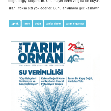
doğru bilgiyi ulaştıralım. Unutmayın tarım ve gıda en büyük
silah. Yoksa sizi yok ederler. Bunu anlamada geç kalmayın.
toprak
tarım
doğa
tanfer dinler
tarım sigortası