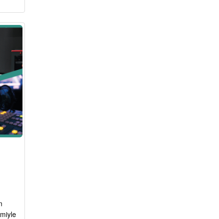
n
miyle