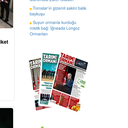
Toroslar’ın gizemli sakini balık
baykuşu
Suyun ormanla kurduğu
mistik bağ: İğneada Longoz
Ormanları
iket