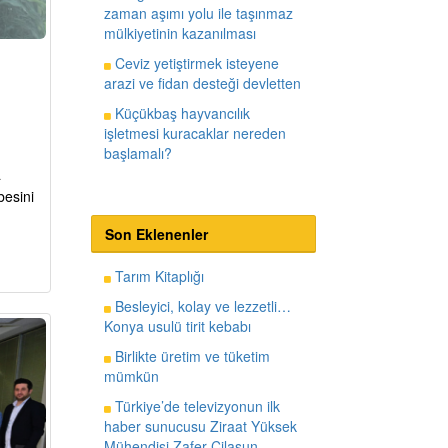
zaman aşımı yolu ile taşınmaz
mülkiyetinin kazanılması
Ceviz yetiştirmek isteyene
arazi ve fidan desteği devletten
Küçükbaş hayvancılık
işletmesi kuracaklar nereden
başlamalı?
a
besini
Son Eklenenler
Tarım Kitaplığı
Besleyici, kolay ve lezzetli…
Konya usulü tirit kebabı
Birlikte üretim ve tüketim
mümkün
Türkiye’de televizyonun ilk
haber sunucusu Ziraat Yüksek
Mühendisi Zafer Cilasun