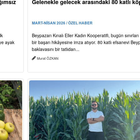
ğımsız
Gelenekle gelecek arasındaki 80 katlı kö
MART-NİSAN 2026 / ÖZEL HABER
lk
Beypazarı Kınalı Eller Kadın Kooperatifi, bugün sınırlar
iye ayak
bir başarı hikâyesine imza atıyor. 80 katlı efsanevi Bey
baklavasını bir tatlıdan...
Murat ÖZKAN