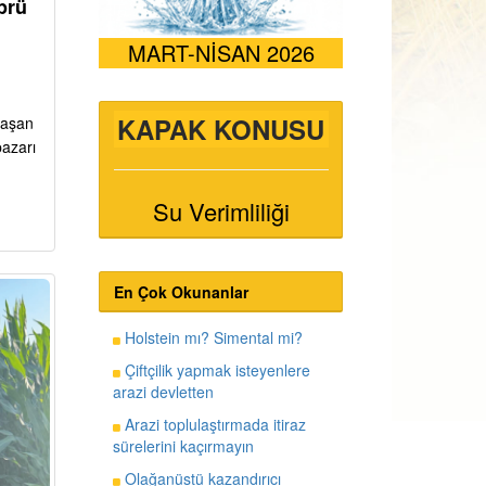
prü
MART-NİSAN 2026
KAPAK KONUSU
ı aşan
pazarı
Su Verimliliği
En Çok Okunanlar
Holstein mı? Simental mi?
Çiftçilik yapmak isteyenlere
arazi devletten
Arazi toplulaştırmada itiraz
sürelerini kaçırmayın
Olağanüstü kazandırıcı