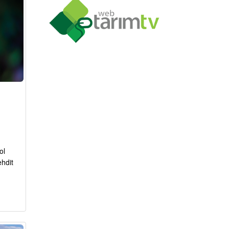
ol
ehdit