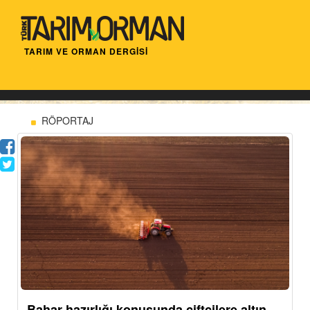
TARIM VE ORMAN DERGİSİ
RÖPORTAJ
Bahar hazırlığı konusunda çiftçilere altın