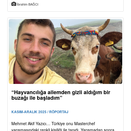
İbrahim BAĞCI
“Hayvancılığa ailemden gizli aldığım bir
buzağı ile başladım”
KASIM-ARALIK 2025 / RÖPORTAJ
Mehmet Akif Yazıcı… Türkiye onu Masterchef
yarışmasındaki renkli kişiliği ile tanıdı. Yarışmadan sonra