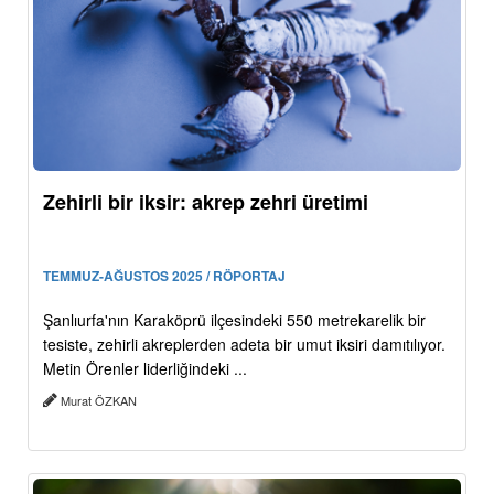
Zehirli bir iksir: akrep zehri üretimi
TEMMUZ-AĞUSTOS 2025 / RÖPORTAJ
Şanlıurfa'nın Karaköprü ilçesindeki 550 metrekarelik bir
tesiste, zehirli akreplerden adeta bir umut iksiri damıtılıyor.
Metin Örenler liderliğindeki ...
Murat ÖZKAN