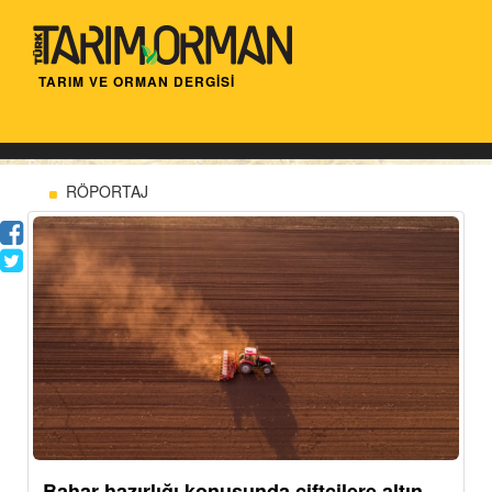
TARIM VE ORMAN DERGİSİ
RÖPORTAJ
Bahar hazırlığı konusunda çiftçilere altın