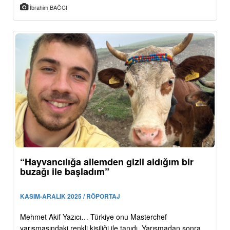
İbrahim BAĞCI
“Hayvancılığa ailemden gizli aldığım bir
buzağı ile başladım”
KASIM-ARALIK 2025 / RÖPORTAJ
Mehmet Akif Yazıcı… Türkiye onu Masterchef
yarışmasındaki renkli kişiliği ile tanıdı. Yarışmadan sonra