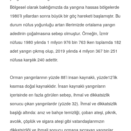
Bölgesel olarak baktığımızda da yangına hassas bölgelerde
1980’li yıllardan sonra büyük bir göç hareketi başlamıştır. Bu
durum nüfus yoğunluğu artan illerimizde ortalama yangın
adedinin çoğalmasına sebep olmuştur. Örneğin, İzmir
nüfusu 1980 yılında 1 milyon 976 bin 763 iken toplamda 182
adet yangın çıkmış olup, 2019 yılında 4 milyon 367 bin 251
nüfusa karşılık 240 adettir.
Orman yangınlarının yüzde 88’i insan kaynaklı, yüzde12’lik
kısımsa doğal kaynaklıdır. İnsan kaynaklı yangınların
içerisinde en fazla görülen sebep, ihmal ve dikkatsizlik
sonucu çıkan yangınlardır (yüzde 32). İhmal ve dikkatsizlik
başlığı altında: anız ve bahçe temizliği, çoban ateşi, piknik,
avcılık, çöplük ve sigara ateşi gibi vatandaşlarımızın
dikkatsizliği ve ihmali sonucu ormana sıçrayan yangınlar