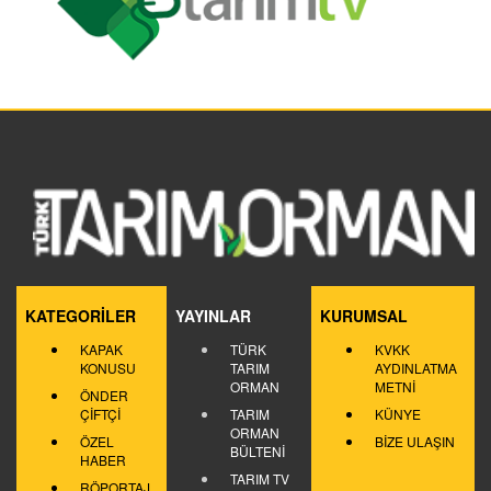
KATEGORİLER
YAYINLAR
KURUMSAL
KAPAK
TÜRK
KVKK
KONUSU
TARIM
AYDINLATMA
ORMAN
METNİ
ÖNDER
ÇİFTÇİ
TARIM
KÜNYE
ORMAN
ÖZEL
BİZE ULAŞIN
BÜLTENİ
HABER
TARIM TV
RÖPORTAJ