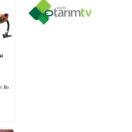
sı
r. Bu