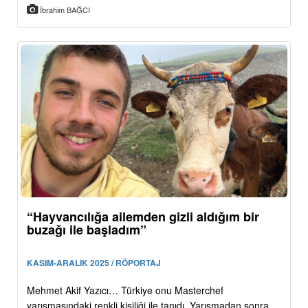
İbrahim BAĞCI
“Hayvancılığa ailemden gizli aldığım bir
buzağı ile başladım”
KASIM-ARALIK 2025 / RÖPORTAJ
Mehmet Akif Yazıcı… Türkiye onu Masterchef
yarışmasındaki renkli kişiliği ile tanıdı. Yarışmadan sonra