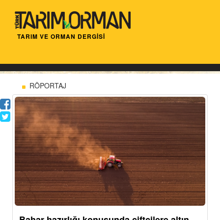
TARIM VE ORMAN DERGİSİ
RÖPORTAJ
Bahar hazırlığı konusunda çiftçilere altın