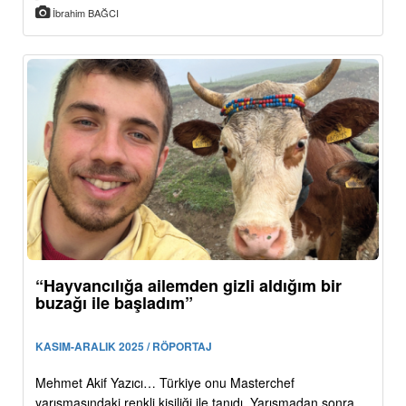
İbrahim BAĞCI
“Hayvancılığa ailemden gizli aldığım bir
buzağı ile başladım”
KASIM-ARALIK 2025 / RÖPORTAJ
Mehmet Akif Yazıcı… Türkiye onu Masterchef
yarışmasındaki renkli kişiliği ile tanıdı. Yarışmadan sonra