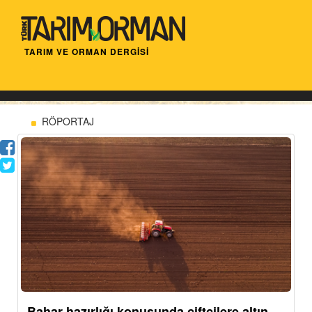
TARIM VE ORMAN DERGİSİ
RÖPORTAJ
Bahar hazırlığı konusunda çiftçilere altın