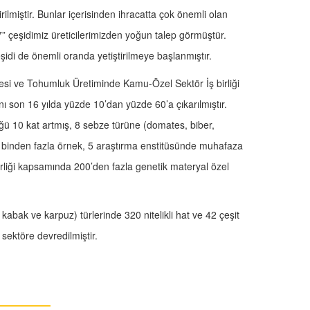
rilmiştir. Bunlar içerisinden ihracatta çok önemli olan
 7” çeşidimiz üreticilerimizden yoğun talep görmüştür.
eşidi de önemli oranda yetiştirilmeye başlanmıştır.
lmesi ve Tohumluk Üretiminde Kamu-Özel Sektör İş birliği
ranı son 16 yılda yüzde 10’dan yüzde 60’a çıkarılmıştır.
ğü 10 kat artmış, 8 sebze türüne (domates, biber,
15 binden fazla örnek, 5 araştırma enstitüsünde muhafaza
 birliği kapsamında 200’den fazla genetik materyal özel
 kabak ve karpuz) türlerinde 320 nitelikli hat ve 42 çeşit
 sektöre devredilmiştir.