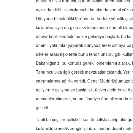
nüfusun hızla artması, bunun aksine tarım alanları
açısından bitki ıslahçılarını birim alanda verimi yükse
Dünyada birçok bitki türünde bu hedefe yönelik çeşitler
kullanılmasıyla da gıda arzı konusunda önemli bir s
dünyada bir endüstri haline gelmeye başladı, bu kon
önemli yatırımlar yaparak dünyada tekel olmaya baş
ülkeler arası ilişkilerde bunu tehdit unsuru gibi ku
Bakanlığımız, bu konuda gerekli önlemlerini alarak, 
Tohumculukla ilgili gerekli mevzuatlar çıkarıldı. Y
çalışmalarına ağırlık verildi. Genel Müdürlüğümüze 
geliştirme çalışmaları başlatıldı, üniversitelerin ve 
mesafeler alınarak, şu an itibariyle önemli oranda
gelindi.
Tabii bu çeşitler geliştirilirken öncelikle sahip old
kullanıldı. Genetik zenginliğiniz olmadan doğal metot