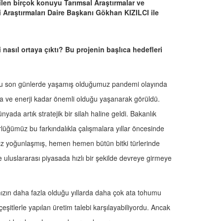
len birçok konuyu Tarımsal Araştırmalar ve
 Araştırmaları Daire Başkanı Gökhan KIZILCI ile
 nasıl ortaya çıktı? Bu projenin başlıca hedefleri
duğu son günlerde yaşamış olduğumuz pandemi olayında
ma ve enerji kadar önemli olduğu yaşanarak görüldü.
yada artık stratejik bir silah haline geldi. Bakanlık
lüğümüz bu farkındalıkla çalışmalara yıllar öncesinde
mız yoğunlaşmış, hemen hemen bütün bitki türlerinde
e uluslararası piyasada hızlı bir şekilde devreye girmeye
zın daha fazla olduğu yıllarda daha çok ata tohumu
çeşitlerle yapılan üretim talebi karşılayabiliyordu. Ancak