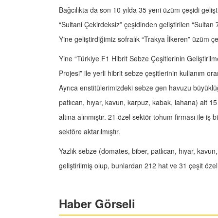
Bağcılıkta da son 10 yılda 35 yeni üzüm çeşidi gelişti
“Sultani Çekirdeksiz” çeşidinden geliştirilen “Sultan
Yine geliştirdiğimiz sofralık “Trakya İlkeren” üzüm ç
Yine “Türkiye F1 Hibrit Sebze Çeşitlerinin Geliştiri
Projesi” ile yerli hibrit sebze çeşitlerinin kullanım o
Ayrıca enstitülerimizdeki sebze gen havuzu büyüklü
patlıcan, hıyar, kavun, karpuz, kabak, lahana) ait 
altına alınmıştır. 21 özel sektör tohum firması ile iş
sektöre aktarılmıştır.
Yazlık sebze (domates, biber, patlıcan, hıyar, kavun,
geliştirilmiş olup, bunlardan 212 hat ve 31 çeşit özel
Haber Görseli