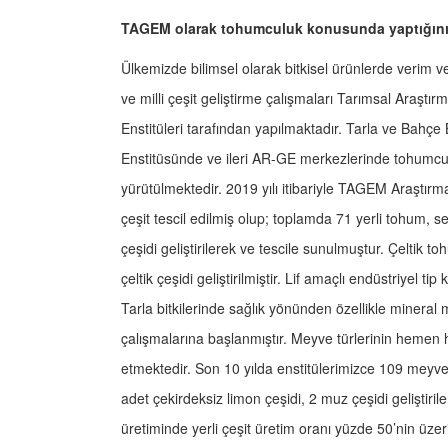
TAGEM olarak tohumculuk konusunda yaptığınız 
Ülkemizde bilimsel olarak bitkisel ürünlerde verim v
ve milli çeşit geliştirme çalışmaları Tarımsal Araştı
Enstitüleri tarafından yapılmaktadır. Tarla ve Bahçe
Enstitüsünde ve ileri AR-GE merkezlerinde tohumcul
yürütülmektedir. 2019 yılı itibariyle TAGEM Araştırma 
çeşit tescil edilmiş olup; toplamda 71 yerli tohum, 
çeşidi geliştirilerek ve tescile sunulmuştur. Çeltik t
çeltik çeşidi geliştirilmiştir. Lif amaçlı endüstriyel tip 
Tarla bitkilerinde sağlık yönünden özellikle mineral m
çalışmalarına başlanmıştır. Meyve türlerinin hemen
etmektedir. Son 10 yılda enstitülerimizce 109 meyve ç
adet çekirdeksiz limon çeşidi, 2 muz çeşidi geliştiril
üretiminde yerli çeşit üretim oranı yüzde 50’nin üzeri