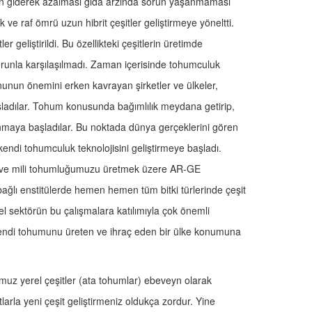
nın giderek azalması gıda arzında sorun yaşanmaması
k ve raf ömrü uzun hibrit çeşitler geliştirmeye yöneltti.
 geliştirildi. Bu özellikteki çeşitlerin üretimde
orunla karşılaşılmadı. Zaman içerisinde tohumculuk
unun önemini erken kavrayan şirketler ve ülkeler,
ladılar. Tohum konusunda bağımlılık meydana getirip,
llanmaya başladılar. Bu noktada dünya gerçeklerini gören
kendi tohumculuk teknolojisini geliştirmeye başladı.
erli ve mili tohumluğumuzu üretmek üzere AR-GE
bağlı enstitülerde hemen hemen tüm bitki türlerinde çeşit
özel sektörün bu çalışmalara katılımıyla çok önemli
 kendi tohumunu üreten ve ihraç eden bir ülke konumuna
uğumuz yerel çeşitler (ata tohumlar) ebeveyn olarak
larla yeni çeşit geliştirmeniz oldukça zordur. Yine