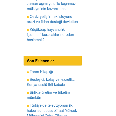
zaman aşımı yolu ile taşınmaz
mülkiyetinin kazanılması
Ceviz yetiştirmek isteyene
arazi ve fidan desteği devletten
Küçükbaş hayvancılık
işletmesi kuracaklar nereden
başlamalı?
Son Eklenenler
Tarım Kitaplığı
Besleyici, kolay ve lezzetli…
Konya usulü tirit kebabı
Birlikte üretim ve tüketim
mümkün
Türkiye’de televizyonun ilk
haber sunucusu Ziraat Yüksek
Mühendisi Zafer Cilasun