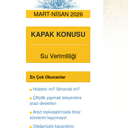
MART-NİSAN 2026
KAPAK KONUSU
Su Verimliliği
En Çok Okunanlar
Holstein mı? Simental mi?
Çiftçilik yapmak isteyenlere
arazi devletten
Arazi toplulaştırmada itiraz
sürelerini kaçırmayın
Olağanüstü kazandırıcı