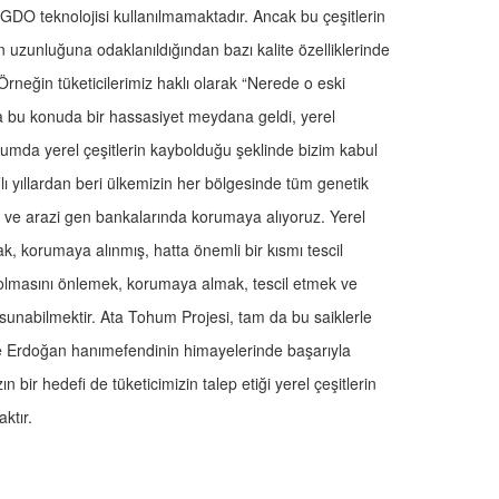
de GDO teknolojisi kullanılmamaktadır. Ancak bu çeşitlerin
 uzunluğuna odaklanıldığından bazı kalite özelliklerinde
Örneğin tüketicilerimiz haklı olarak “Nerede o eski
a bu konuda bir hassasiyet meydana geldi, yerel
plumda yerel çeşitlerin kaybolduğu şeklinde bizim kabul
lı yıllardan beri ülkemizin her bölgesinde tüm genetik
m ve arazi gen bankalarında korumaya alıyoruz. Yerel
ak, korumaya alınmış, hatta önemli bir kısmı tescil
aybolmasını önlemek, korumaya almak, tescil etmek ve
ye sunabilmektir. Ata Tohum Projesi, tam da bu saiklerle
e Erdoğan hanımefendinin himayelerinde başarıyla
 bir hedefi de tüketicimizin talep etiği yerel çeşitlerin
aktır.