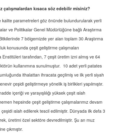
çalışmalardan kısaca söz edebilir misiniz?
e kalite parametreleri göz önünde bulundurularak yerli
rmalar ve Politikalar Genel Müdürlüğüne bağlı Araştırma
 Bitkilerinde 7 bölgemizde yer alan toplam 30 Araştırma
uk konusunda çeşit geliştirme çalışmaları
Enstitüleri tarafından, 7 çeşit üretim izni almış ve 64
sektörün kullanımına sunulmuştur. 10 adet yerli patates
ohumluğunda ithalattan ihracata geçilmiş ve ilk yerli siyah
kenevir çeşidi geliştirmeye yönelik iş birlikleri yapılmıştır.
adde içeriği ve yarayışlılığı yüksek çeşit ıslah
 hemen hepsinde çeşit geliştirme çalışmalarımız devam
eşidi ıslah edilerek tescil edilmiştir. Dünyada ilk defa 3
erek, üretimi özel sektöre devredilmiştir. Şu an muz
ne çıkmıştır.