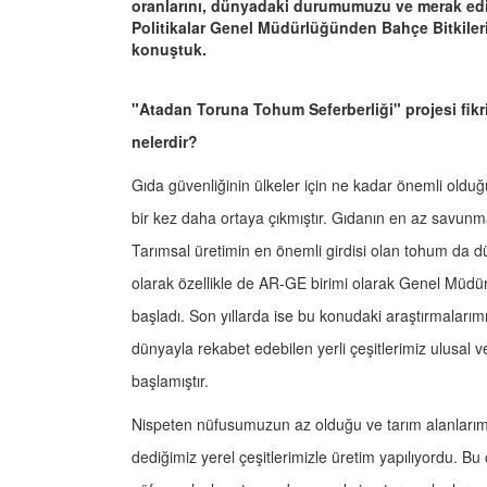
oranlarını, dünyadaki durumumuzu ve merak edi
Politikalar Genel Müdürlüğünden Bahçe Bitkileri
konuştuk.
"Atadan Toruna Tohum Seferberliği" projesi fikri
nelerdir?
Gıda güvenliğinin ülkeler için ne kadar önemli ol
bir kez daha ortaya çıkmıştır. Gıdanın en az savun
Tarımsal üretimin en önemli girdisi olan tohum da dün
olarak özellikle de AR-GE birimi olarak Genel Müdür
başladı. Son yıllarda ise bu konudaki araştırmaları
dünyayla rekabet edebilen yerli çeşitlerimiz ulusal v
başlamıştır.
Nispeten nüfusumuzun az olduğu ve tarım alanlarımı
dediğimiz yerel çeşitlerimizle üretim yapılıyordu. Bu 