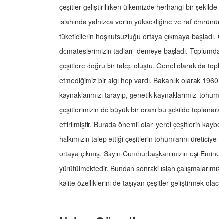
çeşitler geliştirilirken ülkemizde herhangi bir şekil
ıslahında yalnızca verim yüksekliğine ve raf ömrünün
tüketicilerin hoşnutsuzluğu ortaya çıkmaya başladı. 
domateslerimizin tadları” demeye başladı. Toplumd
çeşitlere doğru bir talep oluştu. Genel olarak da to
etmediğimiz bir algı hep vardı. Bakanlık olarak 1960’
kaynaklarımızı tarayıp, genetik kaynaklarımızı tohu
çeşitlerimizin de büyük bir oranı bu şekilde toplanar
ettirilmiştir. Burada önemli olan yerel çeşitlerin k
halkımızın talep ettiği çeşitlerin tohumlarını üretici
ortaya çıkmış, Sayın Cumhurbaşkanımızın eşi Emin
yürütülmektedir. Bundan sonraki ıslah çalışmalarımızın
kalite özelliklerini de taşıyan çeşitler geliştirmek olac