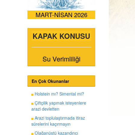
MART-NİSAN 2026
KAPAK KONUSU
Su Verimliliği
En Çok Okunanlar
Holstein mı? Simental mi?
Çiftçilik yapmak isteyenlere
arazi devletten
Arazi toplulaştırmada itiraz
sürelerini kaçırmayın
Olağanüstü kazandırıcı