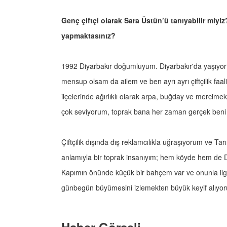
Genç çiftçi olarak Sara Üstün’ü tanıyabilir miyiz?
yapmaktasınız?
1992 Diyarbakır doğumluyum. Diyarbakır'da yaşıyor ve
mensup olsam da ailem ve ben ayrı ayrı çiftçilik faali
ilçelerinde ağırlıklı olarak arpa, buğday ve mercim
çok seviyorum, toprak bana her zaman gerçek beni h
Çiftçilik dışında dış reklamcılıkla uğraşıyorum ve T
anlamıyla bir toprak insanıyım; hem köyde hem de 
Kapımın önünde küçük bir bahçem var ve onunla ilgi
günbegün büyümesini izlemekten büyük keyif alıyo