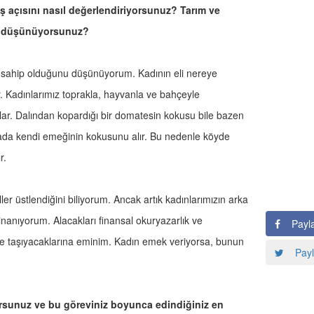
ış açısını nasıl değerlendiriyorsunuz? Tarım ve
ne düşünüyorsunuz?
re sahip olduğunu düşünüyorum. Kadının eli nereye
r. Kadınlarımız toprakla, hayvanla ve bahçeyle
lar. Dalından kopardığı bir domatesin kokusu bile bazen
 orada kendi emeğinin kokusunu alır. Bu nedenle köyde
ır.
ller üstlendiğini biliyorum. Ancak artık kadınlarımızın arka
nanıyorum. Alacakları finansal okuryazarlık ve
Payl
rlere taşıyacaklarına eminim. Kadın emek veriyorsa, bunun
Payl
yorsunuz ve bu göreviniz boyunca edindiğiniz en