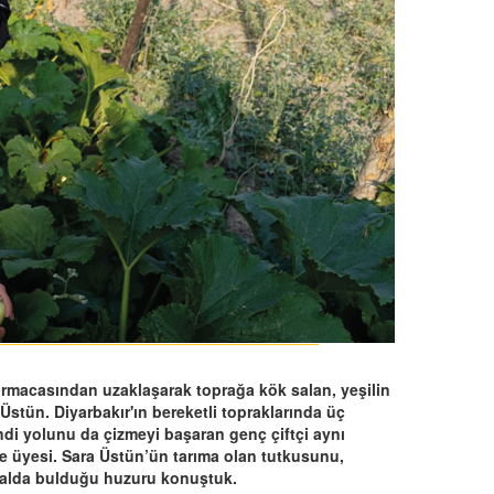
urmacasından uzaklaşarak toprağa kök salan, yeşilin
stün. Diyarbakır'ın bereketli topraklarında üç
ndi yolunu da çizmeyi başaran genç çiftçi aynı
 üyesi. Sara Üstün’ün tarıma olan tutkusunu,
rsalda bulduğu huzuru konuştuk.