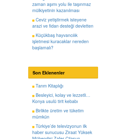
zaman aşımı yolu ile taşınmaz
mülkiyetinin kazanılması
Ceviz yetiştirmek isteyene
arazi ve fidan desteği devletten
Küçükbaş hayvancılık
işletmesi kuracaklar nereden
başlamalı?
Son Eklenenler
Tarım Kitaplığı
Besleyici, kolay ve lezzetli…
Konya usulü tirit kebabı
Birlikte üretim ve tüketim
mümkün
Türkiye’de televizyonun ilk
haber sunucusu Ziraat Yüksek
Mühendisi Zafer Cilasun