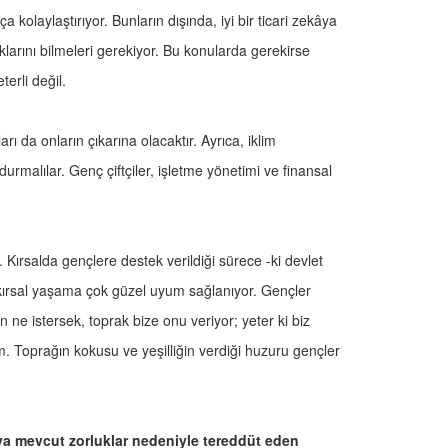
ça kolaylaştırıyor. Bunların dışında, iyi bir ticari zekâya
klarını bilmeleri gerekiyor. Bu konularda gerekirse
erli değil.
ı da onların çıkarına olacaktır. Ayrıca, iklim
urmalılar. Genç çiftçiler, işletme yönetimi ve finansal
. Kırsalda gençlere destek verildiği sürece -ki devlet
e kırsal yaşama çok güzel uyum sağlanıyor. Gençler
n ne istersek, toprak bize onu veriyor; yeter ki biz
im. Toprağın kokusu ve yeşilliğin verdiği huzuru gençler
ya mevcut zorluklar nedeniyle tereddüt eden