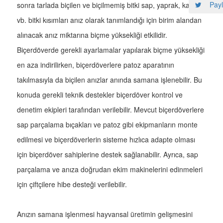
Payl
sonra tarlada biçilen ve biçilmemiş bitki sap, yaprak, kavuz
vb. bitki kısımları anız olarak tanımlandığı için birim alandan
alınacak anız miktarına biçme yüksekliği etkilidir.
Biçerdöverde gerekli ayarlamalar yapılarak biçme yüksekliği
en aza indirilirken, biçerdöverlere patoz aparatının
takılmasıyla da biçilen anızlar anında samana işlenebilir. Bu
konuda gerekli teknik destekler biçerdöver kontrol ve
denetim ekipleri tarafından verilebilir. Mevcut biçerdöverlere
sap parçalama bıçakları ve patoz gibi ekipmanların monte
edilmesi ve biçerdöverlerin sisteme hızlıca adapte olması
için biçerdöver sahiplerine destek sağlanabilir. Ayrıca, sap
parçalama ve anıza doğrudan ekim makinelerini edinmeleri
için çiftçilere hibe desteği verilebilir.
Anızın samana işlenmesi hayvansal üretimin gelişmesini