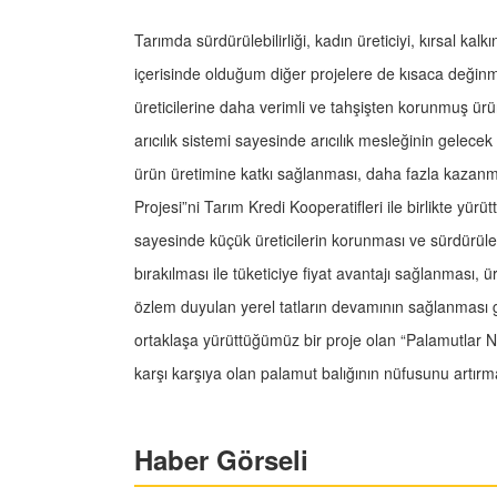
Tarımda sürdürülebilirliği, kadın üreticiyi, kırsal ka
içerisinde olduğum diğer projelere de kısaca değinme
üreticilerine daha verimli ve tahşişten korunmuş ürü
arıcılık sistemi sayesinde arıcılık mesleğinin gelecek 
ürün üretimine katkı sağlanması, daha fazla kazanm
Projesi”ni Tarım Kredi Kooperatifleri ile birlikte yürü
sayesinde küçük üreticilerin korunması ve sürdürülebi
bırakılması ile tüketiciye fiyat avantajı sağlanması, ü
özlem duyulan yerel tatların devamının sağlanması gibi
ortaklaşa yürüttüğümüz bir proje olan “Palamutlar Ner
karşı karşıya olan palamut balığının nüfusunu artırma
Haber Görseli