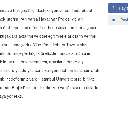
Payl
lkınma ve biyoçeşitliliği destekleyen ve benimde bizzat
k isterim. “Arı Varsa Hayat Var Projesi”yle arı
Payl
n ürettirme, kadın üreticilerin desteklenerek anlaşmalı
kuşaklara aktarımı ve özel eğitimlerle arıcıların verimli
alarını amaçladık. Yine “Yerli Tohum Taze Mahsul
ttük. Bu projeyle, küçük üreticiden aracısız ürün alımı
lir tarımın desteklenmesi, aracıların devre dışı
reticilere yüzde yüz sertifikalı yerel tohum kullandırılarak
 hedeflerimiz vardı. İstanbul Üniversitesi ile birlikte
ede Projesi” ise denizlerimizde varlığı azalma riski ile
ya yönelikti.