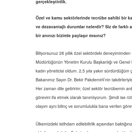
gerçekleştirdik.
Özel ve kamu sektörlerinde tecrübe sahibi bir ka
ve dezavantajlı durumlar nelerdir? Siz de farklı
bir anınızı bizimle paylaşır mısınız?
Biliyorsunuz 28 yıllık özel sektördeki deneyimimden
Müdürlüğünün Yönetim Kurulu Başkanlığı ve Genel Mü
kadın yöneticisi oldum. 2,5 yıla yakın sürdürdüğü
Bakanımız Sayın Dr. Bekir Pakdemirli’nin takdirleri
Her zaman dile getiririm; özel sektör tecrübemin ar
görevini ifa etmek olarak tanımlıyorum. Şimdi ise r
olayım aynı bilinç ve sorumlulukla bana verilen gör
Ülkemizdeki istihdam edilebilirlik açısından baktığın