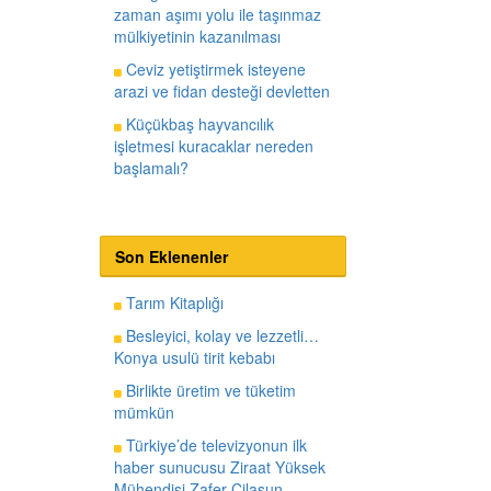
zaman aşımı yolu ile taşınmaz
mülkiyetinin kazanılması
Ceviz yetiştirmek isteyene
arazi ve fidan desteği devletten
Küçükbaş hayvancılık
işletmesi kuracaklar nereden
başlamalı?
Son Eklenenler
Tarım Kitaplığı
Besleyici, kolay ve lezzetli…
Konya usulü tirit kebabı
Birlikte üretim ve tüketim
mümkün
Türkiye’de televizyonun ilk
haber sunucusu Ziraat Yüksek
Mühendisi Zafer Cilasun