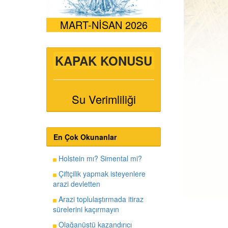
MART-NİSAN 2026
KAPAK KONUSU
Su Verimliliği
En Çok Okunanlar
Holstein mı? Simental mi?
Çiftçilik yapmak isteyenlere
arazi devletten
Arazi toplulaştırmada itiraz
sürelerini kaçırmayın
Olağanüstü kazandırıcı