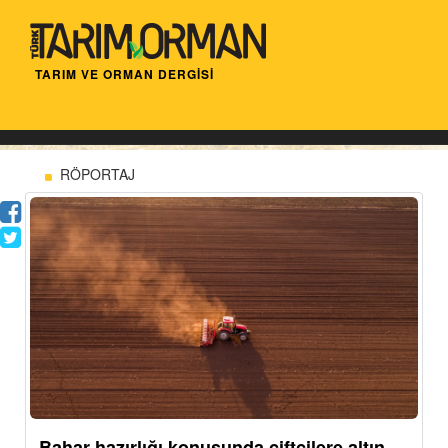
TARIM VE ORMAN DERGİSİ
RÖPORTAJ
Bahar hazırlığı konusunda çiftçilere altın