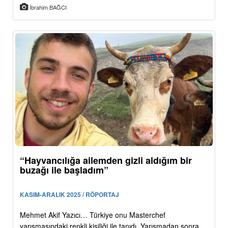
İbrahim BAĞCI
“Hayvancılığa ailemden gizli aldığım bir
buzağı ile başladım”
KASIM-ARALIK 2025 / RÖPORTAJ
Mehmet Akif Yazıcı… Türkiye onu Masterchef
yarışmasındaki renkli kişiliği ile tanıdı. Yarışmadan sonra