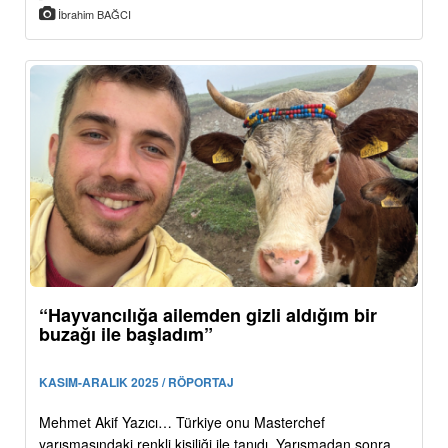
İbrahim BAĞCI
“Hayvancılığa ailemden gizli aldığım bir
buzağı ile başladım”
KASIM-ARALIK 2025 / RÖPORTAJ
Mehmet Akif Yazıcı… Türkiye onu Masterchef
yarışmasındaki renkli kişiliği ile tanıdı. Yarışmadan sonra