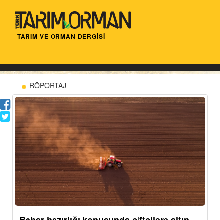
TARIM VE ORMAN DERGİSİ
RÖPORTAJ
Bahar hazırlığı konusunda çiftçilere altın