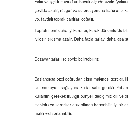
Yakıt ve işçilik masrafları büyük ölçüde azalır (yakı
şekilde azalır, rüzgâr ve su erozyonuna karşı anız k
vb. faydalı toprak canlıları çoğalır.
Toprak nemi daha iyi korunur, kurak dönemlerde bit
iyileşir, sıkışma azalır. Daha fazla tarlayı daha kısa s
Dezavantajları ise şöyle belirtebiliriz:
Başlangıçta özel doğrudan ekim makinesi gerekir. İlk
sisteme uyum sağlayana kadar sabır gerekir. Yabancı o
kullanımı gerekebilir. Ağır bünyeli dediğimiz killi ve 
Hastalık ve zararlılar anız altında barınabilir, iyi bi
makinesi zorlanabilir.