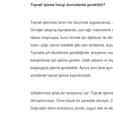
Toprak işleme hangi durumlarda gereklidir?
Toprak işlemesiz tarım her durumda uygulanamaz. A
Örneğin sıkışmış topraklarda, yani ağır makinelerle s
tabanı oluşmuşsa, bunu kırmak için dipkazan ile der
tutan, çoğu zaman bataklık gibi olan tarlalarda, suy
Toprakta pH düzeltmesi gerektiğinde; kireçleme vey
karıştırılması için işleme gerekir. Ciddi yabancı ot v
başlangıçta işleme gerekebilir. Ayrıca yeni tarla aç
arazilerde toprak işleme kaçınılmazdır.
Çiftçilerimize şöyle bir tavsiyemiz var: Toprak işlem
dönüştürmeyin. Önce küçük bir parselde deneyin, 2-3
Doğrudan ekimi öneriyoruz ancak, uygun alet ve ek