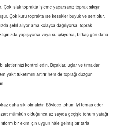
Çok ıslak toprakta işleme yaparsanız toprak sıkışır,
şur. Çok kuru toprakta ise kesekler büyük ve sert olur,
nızda şekil alıyor ama kolayca dağılıyorsa, toprak
ktığınızda yapışıyorsa veya su çıkıyorsa, birkaç gün daha
aletlerinizi kontrol edin. Bıçaklar, uçlar ve tırnaklar
hem yakıt tüketimini artırır hem de toprağı düzgün
ın.
 biraz daha sıkı olmalıdır. Böylece tohum iyi temas eder
ı bozar; mümkün olduğunca az sayıda geçişle tohum yatağı
niform bir ekim için uygun hâle gelmiş bir tarla