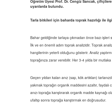
Öğretim Üyesi Prof. Dr. Cengiz Sancak, çiftçiler
uyarılarda bulundu.
Tarla bitkileri için baharda toprak hazırlığı ile i
Bahar geldiğinde tarlaya çıkmadan önce bazı işleri
İlk ve en önemli adım toprak analizidir. Toprak anali
hangilerinin yeterli olduğunu gösterir. Analiz yap
toprağınıza zarar verebilir. Her 3-4 yılda bir mutlaka 
Geçen yıldan kalan anız (sap, kök artıkları) tarlanızd
yakmak toprağın organik maddesini azaltır, faydalı c
anızı toprağa karıştırarak organik madde kaynağı ola
ufaltıp sonra toprağa karıştırmak en doğrusudur.