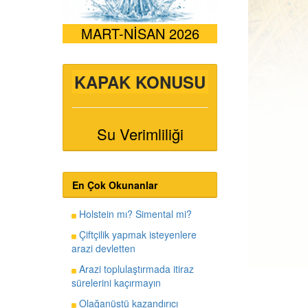
MART-NİSAN 2026
KAPAK KONUSU
Su Verimliliği
En Çok Okunanlar
Holstein mı? Simental mi?
Çiftçilik yapmak isteyenlere
arazi devletten
Arazi toplulaştırmada itiraz
sürelerini kaçırmayın
Olağanüstü kazandırıcı