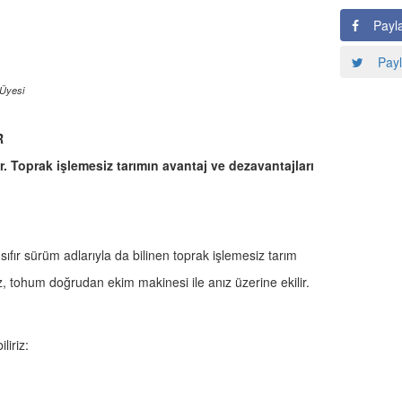
Payl
Payl
 Üyesi
R
r. Toprak işlemesiz tarımın avantaj ve dezavantajları
fır sürüm adlarıyla da bilinen toprak işlemesiz tarım
 tohum doğrudan ekim makinesi ile anız üzerine ekilir.
iliriz: