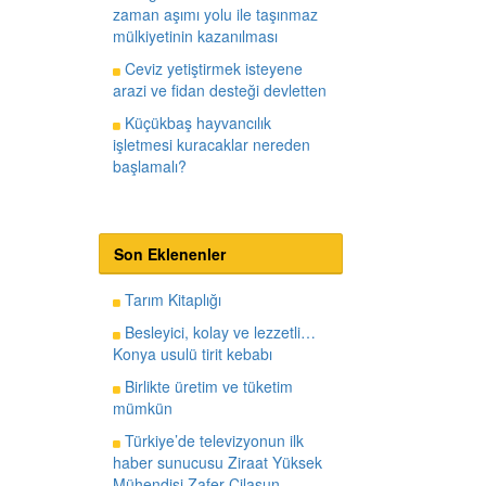
zaman aşımı yolu ile taşınmaz
mülkiyetinin kazanılması
Ceviz yetiştirmek isteyene
arazi ve fidan desteği devletten
Küçükbaş hayvancılık
işletmesi kuracaklar nereden
başlamalı?
Son Eklenenler
Tarım Kitaplığı
Besleyici, kolay ve lezzetli…
Konya usulü tirit kebabı
Birlikte üretim ve tüketim
mümkün
Türkiye’de televizyonun ilk
haber sunucusu Ziraat Yüksek
Mühendisi Zafer Cilasun