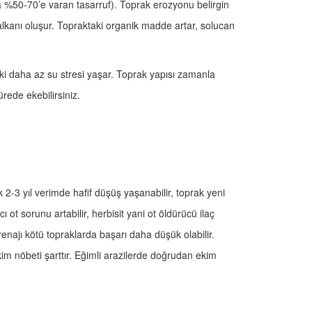
tta %50-70’e varan tasarruf). Toprak erozyonu belirgin
alkanı oluşur. Topraktaki organik madde artar, solucan
ki daha az su stresi yaşar. Toprak yapısı zamanla
ürede ekebilirsiniz.
 2-3 yıl verimde hafif düşüş yaşanabilir, toprak yeni
t sorunu artabilir, herbisit yani ot öldürücü ilaç
drenajı kötü topraklarda başarı daha düşük olabilir.
r ekim nöbeti şarttır. Eğimli arazilerde doğrudan ekim