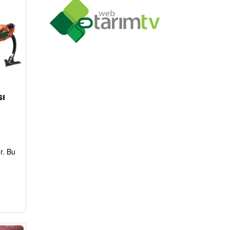
sı
r. Bu