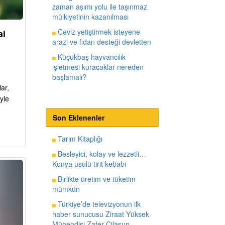
zaman aşımı yolu ile taşınmaz
mülkiyetinin kazanılması
Ceviz yetiştirmek isteyene
ai
arazi ve fidan desteği devletten
Küçükbaş hayvancılık
işletmesi kuracaklar nereden
başlamalı?
ar,
yle
Son Eklenenler
Tarım Kitaplığı
Besleyici, kolay ve lezzetli…
Konya usulü tirit kebabı
Birlikte üretim ve tüketim
mümkün
Türkiye’de televizyonun ilk
haber sunucusu Ziraat Yüksek
Mühendisi Zafer Cilasun