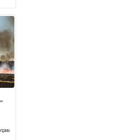
r”
rçası