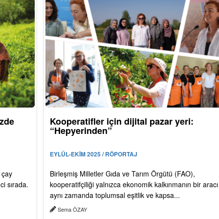
üzde
Kooperatifler için dijital pazar yeri:
“Hepyerinden”
EYLÜL-EKİM 2025 / RÖPORTAJ
u çay
Birleşmiş Milletler Gıda ve Tarım Örgütü (FAO),
ci sırada.
kooperatifçiliği yalnızca ekonomik kalkınmanın bir aracı
aynı zamanda toplumsal eşitlik ve kapsa...
Sema ÖZAY